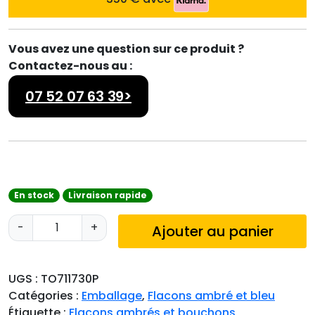
Vous avez une question sur ce produit ?
Contactez-nous au :
07 52 07 63 39>
En stock
Livraison rapide
q
-
+
Ajouter au panier
u
a
n
UGS :
TO711730P
t
Catégories :
Emballage
,
Flacons ambré et bleu
i
Étiquette :
Flacons ambrés et bouchons