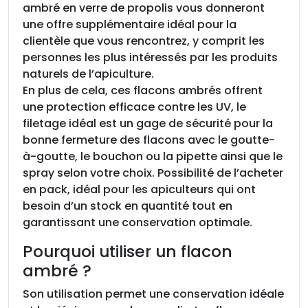
ambré en verre de propolis vous donneront
e
une offre supplémentaire idéal pour la
r
clientèle que vous rencontrez, y comprit les
r
personnes les plus intéressés par les produits
e
naturels de l’apiculture.
a
En plus de cela, ces flacons ambrés offrent
m
une protection efficace contre les UV, le
b
filetage idéal est un gage de sécurité pour la
r
bonne fermeture des flacons avec le goutte-
é
à-goutte, le bouchon ou la pipette ainsi que le
3
spray selon votre choix. Possibilité de l’acheter
0
en pack, idéal pour les apiculteurs qui ont
m
besoin d’un stock en quantité tout en
l
garantissant une conservation optimale.
,
T
Pourquoi utiliser un flacon
O
ambré ?
1
8
Son utilisation permet une conservation idéale