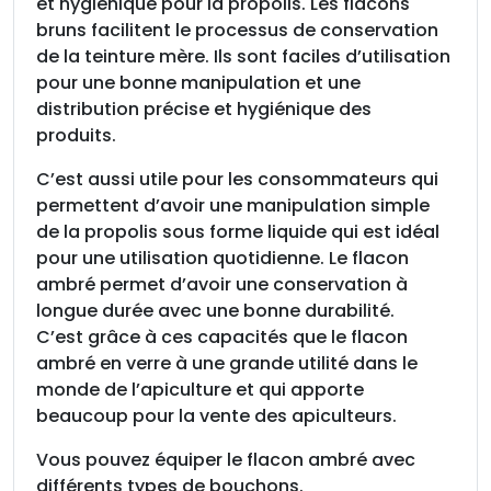
,
et hygiénique pour la propolis. Les flacons
p
bruns facilitent le processus de conservation
a
de la teinture mère. Ils sont faciles d’utilisation
c
pour une bonne manipulation et une
k
distribution précise et hygiénique des
d
produits.
e
C’est aussi utile pour les consommateurs qui
1
permettent d’avoir une manipulation simple
0
de la propolis sous forme liquide qui est idéal
pour une utilisation quotidienne. Le flacon
ambré permet d’avoir une conservation à
longue durée avec une bonne durabilité.
C’est grâce à ces capacités que le flacon
ambré en verre à une grande utilité dans le
monde de l’apiculture et qui apporte
beaucoup pour la vente des apiculteurs.
Vous pouvez équiper le flacon ambré avec
différents types de bouchons.