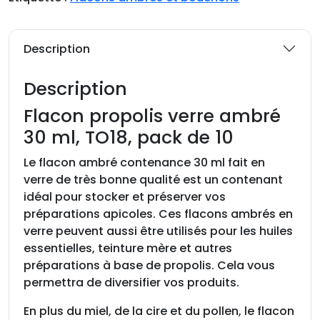
t
é
d
Description
e
F
Description
l
a
Flacon propolis verre ambré
c
30 ml, TO18, pack de 10
o
n
Le flacon ambré contenance 30 ml fait en
p
verre de très bonne qualité est un contenant
r
idéal pour stocker et préserver vos
o
préparations apicoles. Ces flacons ambrés en
p
verre peuvent aussi être utilisés pour les huiles
o
essentielles, teinture mère et autres
l
préparations à base de propolis. Cela vous
i
permettra de diversifier vos produits.
s
En plus du miel, de la cire et du pollen, le flacon
v