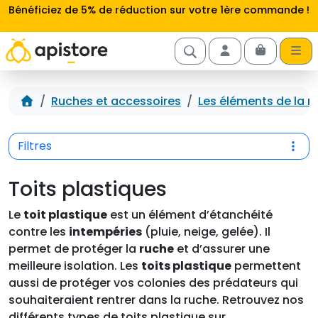
Aller au contenu
Bénéficiez de 5% de réduction sur votre 1ère commande !
Cart
Account
Accueil
Ruches et accessoires
Les éléments de la r
Filtres
Toits plastiques
Le
toit plastique
est un élément d’étanchéité
contre les
intempéries
(pluie, neige, gelée). Il
permet de protéger la
ruche
et d’assurer une
meilleure isolation. Les
toits plastique
permettent
aussi de protéger vos colonies des prédateurs qui
souhaiteraient rentrer dans la ruche. Retrouvez nos
différents types de toits plastique sur