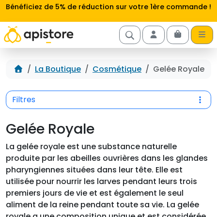
Aller au contenu
Bénéficiez de 5% de réduction sur votre 1ère commande !
Cart
Account
Accueil
La Boutique
Cosmétique
Gelée Royale
Filtres
Gelée Royale
La gelée royale est une substance naturelle
produite par les abeilles ouvrières dans les glandes
pharyngiennes situées dans leur tête. Elle est
utilisée pour nourrir les larves pendant leurs trois
premiers jours de vie et est également le seul
aliment de la reine pendant toute sa vie. La gelée
royale a une composition unique et est considérée