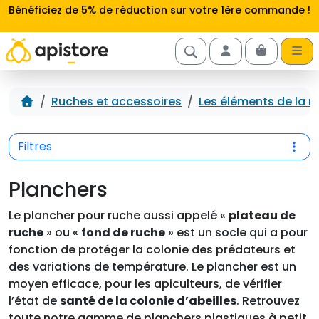
Aller au contenu
Bénéficiez de 5% de réduction sur votre 1ère commande !
Cart
Account
Accueil
Ruches et accessoires
Les éléments de la r
Filtres
Planchers
Le plancher pour ruche aussi appelé «
plateau de
ruche
» ou «
fond de ruche
» est un socle qui a pour
fonction de protéger la colonie des prédateurs et
des variations de température. Le plancher est un
moyen efficace, pour les apiculteurs, de vérifier
l’état de
santé de la colonie d’abeilles
. Retrouvez
toute notre gamme de planchers plastiques à petit