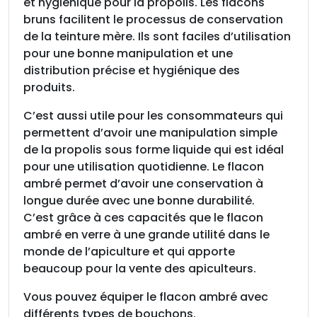
,
et hygiénique pour la propolis. Les flacons
p
bruns facilitent le processus de conservation
a
de la teinture mère. Ils sont faciles d’utilisation
c
pour une bonne manipulation et une
k
distribution précise et hygiénique des
d
produits.
e
C’est aussi utile pour les consommateurs qui
1
permettent d’avoir une manipulation simple
0
de la propolis sous forme liquide qui est idéal
pour une utilisation quotidienne. Le flacon
ambré permet d’avoir une conservation à
longue durée avec une bonne durabilité.
C’est grâce à ces capacités que le flacon
ambré en verre à une grande utilité dans le
monde de l’apiculture et qui apporte
beaucoup pour la vente des apiculteurs.
Vous pouvez équiper le flacon ambré avec
différents types de bouchons.