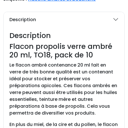
t
é
d
Description
e
F
Description
l
a
Flacon propolis verre ambré
c
20 ml, TO18, pack de 10
o
n
Le flacon ambré contenance 20 ml fait en
p
verre de très bonne qualité est un contenant
r
idéal pour stocker et préserver vos
o
préparations apicoles. Ces flacons ambrés en
p
verre peuvent aussi être utilisés pour les huiles
o
essentielles, teinture mère et autres
l
préparations à base de propolis. Cela vous
i
permettra de diversifier vos produits.
s
En plus du miel, de la cire et du pollen, le flacon
v