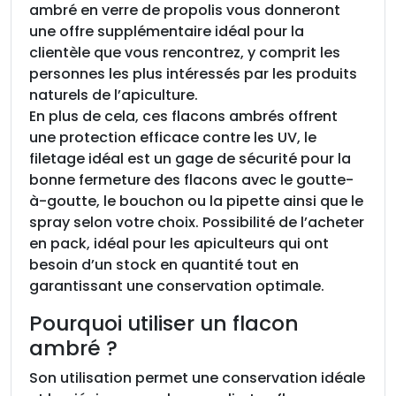
ambré en verre de propolis vous donneront
e
une offre supplémentaire idéal pour la
r
clientèle que vous rencontrez, y comprit les
r
personnes les plus intéressés par les produits
e
naturels de l’apiculture.
a
En plus de cela, ces flacons ambrés offrent
m
une protection efficace contre les UV, le
b
filetage idéal est un gage de sécurité pour la
r
bonne fermeture des flacons avec le goutte-
é
à-goutte, le bouchon ou la pipette ainsi que le
2
spray selon votre choix. Possibilité de l’acheter
0
en pack, idéal pour les apiculteurs qui ont
m
besoin d’un stock en quantité tout en
l
garantissant une conservation optimale.
,
T
Pourquoi utiliser un flacon
O
ambré ?
1
8
Son utilisation permet une conservation idéale