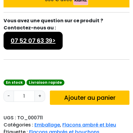
Vous avez une question sur ce produit ?
Contactez-nous au :
07 52 07 63 39>
En stock
Livraison rapide
q
-
+
Ajouter au panier
u
a
n
UGS :
TO_000711
t
Catégories :
Emballage
,
Flacons ambré et bleu
i
Étiquette :
Flacons ambrés et bouchons