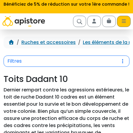
Aller au contenu
Bénéficiez de 5% de réduction sur votre 1ère commande !
Cart
Account
Accueil
Ruches et accessoires
Les éléments de la r
Filtres
Toits Dadant 10
Dernier rempart contre les agressions extérieures, le
toit de ruche Dadant 10 cadres est un élément
essentiel pour la survie et le bon développement de
votre colonie. Bien plus qu’un simple couvercle, il
assure une protection efficace du corps de ruche et
des cadres contre les précipitations, les vents
dominants et les variations brusques de