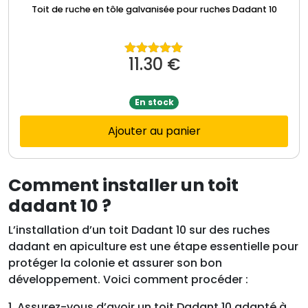
Toit de ruche en tôle galvanisée pour ruches Dadant 10
11.30
€
Note
5.00
sur 5
En stock
Ajouter au panier
Comment installer un toit
dadant 10 ?
L’installation d’un toit Dadant 10 sur des ruches
dadant en apiculture est une étape essentielle pour
protéger la colonie et assurer son bon
développement. Voici comment procéder :
1. Assurez-vous d’avoir un toit Dadant 10 adapté à