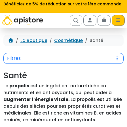
Aller au contenu
Bénéficiez de 5% de réduction sur votre 1ère commande !
Cart
Account
Accueil
La Boutique
Cosmétique
Santé
Filtres
Santé
La
propolis
est un ingrédient naturel riche en
nutriments et en antioxydants, qui peut aider à
augmenter l’énergie vitale.
La propolis est utilisée
depuis des siècles pour ses propriétés curatives et
médicinales. Elle est riche en vitamines B, en acides
aminés, en minéraux et en antioxydants.