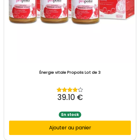
Énergie vitale Propolis Lot de 3
39.10
€
Note
4.00
sur
5
En stock
Ajouter au panier