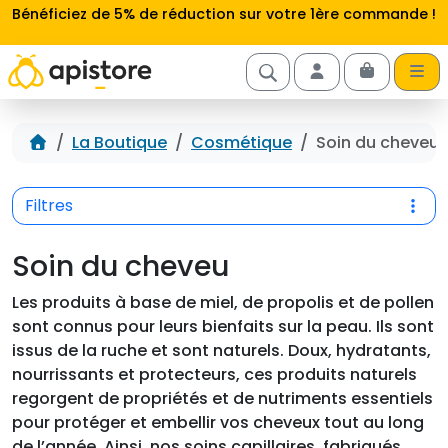
Aller au contenu
Bénéficiez de 5% de réduction sur votre 1ère commande !
Cart
Account
Accueil
La Boutique
Cosmétique
Soin du cheveu
Filtres
Soin du cheveu
Les produits à base de miel, de propolis et de pollen
sont connus pour leurs bienfaits sur la peau. Ils sont
issus de la ruche et sont naturels. Doux, hydratants,
nourrissants et protecteurs, ces produits naturels
regorgent de propriétés et de nutriments essentiels
pour protéger et embellir vos cheveux tout au long
de l’année. Ainsi, nos soins capillaires, fabriqués