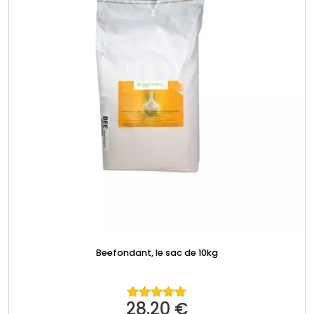
Beefondant, le sac de 10kg
28.20
€
Note
5.00