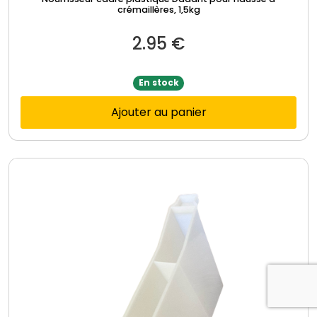
crémaillères, 1,5kg
2.95
€
En stock
Ajouter au panier