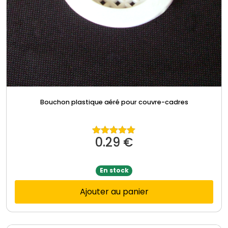
Bouchon plastique aéré pour couvre-cadres
0.29
€
Note
5.00
sur 5
En stock
Ajouter au panier