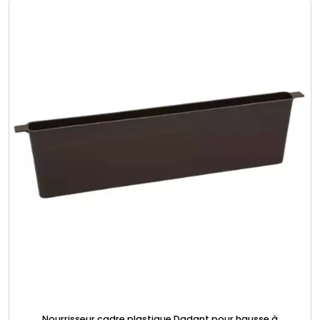
Nourrisseur cadre plastique Dadant pour hausse à