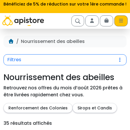
Aller au contenu
Bénéficiez de 5% de réduction sur votre 1ère commande !
Cart
Account
Accueil
Nourrissement des abeilles
Filtres
Nourrissement des abeilles
Retrouvez nos offres du mois d’août 2026 prêtes à
être livrées rapidement chez vous.
Renforcement des Colonies
Sirops et Candis
35 résultats affichés