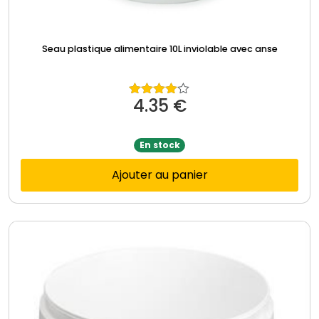
Seau plastique alimentaire 10L inviolable avec anse
4.35
€
Note
4.00
sur
5
En stock
Ajouter au panier