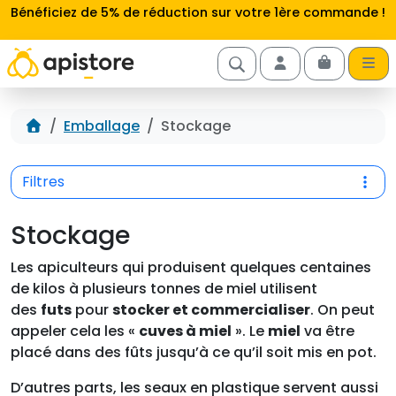
Aller au contenu
Bénéficiez de 5% de réduction sur votre 1ère commande !
Cart
Account
Accueil
Emballage
Stockage
Filtres
Stockage
Les apiculteurs qui produisent quelques centaines
de kilos à plusieurs tonnes de miel utilisent
des
futs
pour
stocker et commercialiser
. On peut
appeler cela les «
cuves à miel
». Le
miel
va être
placé dans des fûts jusqu’à ce qu’il soit mis en pot.
D’autres parts, les seaux en plastique servent aussi