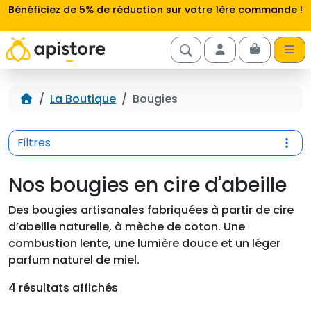
Aller au contenu
Bénéficiez de 5% de réduction sur votre 1ère commande !
Cart
Account
Accueil
La Boutique
Bougies
Filtres
Nos bougies en cire d'abeille
Des bougies artisanales fabriquées à partir de cire
d’abeille naturelle, à mèche de coton. Une
combustion lente, une lumière douce et un léger
parfum naturel de miel.
4 résultats affichés