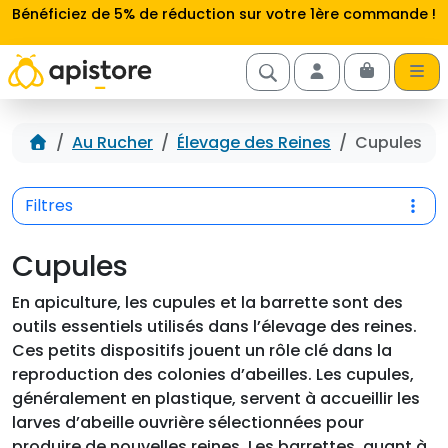
Aller au contenu
Bénéficiez de 5% de réduction sur votre 1ère commande !
Cart
Account
Accueil
Au Rucher
Élevage des Reines
Cupules
Filtres
Cupules
En apiculture, les cupules et la barrette sont des
outils essentiels utilisés dans l’élevage des reines.
Ces petits dispositifs jouent un rôle clé dans la
reproduction des colonies d’abeilles. Les cupules,
généralement en plastique, servent à accueillir les
larves d’abeille ouvrière sélectionnées pour
produire de nouvelles reines. Les barrettes, quant à