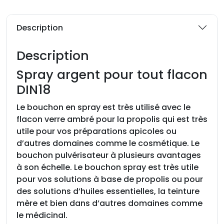
é
d
Description
e
S
Description
p
r
Spray argent pour tout flacon
a
DIN18
y
a
Le bouchon en spray est très utilisé avec le
r
flacon verre ambré pour la propolis qui est très
g
utile pour vos préparations apicoles ou
e
d’autres domaines comme le cosmétique. Le
n
bouchon pulvérisateur à plusieurs avantages
t
à son échelle. Le bouchon spray est très utile
i
pour vos solutions à base de propolis ou pour
n
des solutions d’huiles essentielles, la teinture
v
mère et bien dans d’autres domaines comme
i
le médicinal.