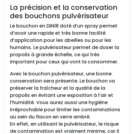
o
La précision et la conservation
l
des bouchons pulvérisateur
a
b
Le bouchon en DIN18 doté d’un spray permet
l
d’avoir une rapide et très bonne facilité
e
d’application pour les abeilles ou pour les
p
humains. Le pulvérisateur permet de doser la
o
propolis à grande échelle, ce qui très
u
important pour ceux qui vont la consommer.
r
t
Avec le bouchon pulvérisateur, une bonne
o
conservation sera présente. Le bouchon va
u
préserver la fraîcheur et la qualité de la
t
propolis en évitant une exposition à l’air et
f
l’humidité. Vous aurez aussi une hygiène
l
irréprochable pour limiter les contaminations
a
au sein du flacon en verre ambré.
c
En effet, en utilisant le pulvérisateur, le risque
o
de contamination est vraiment minime, car il