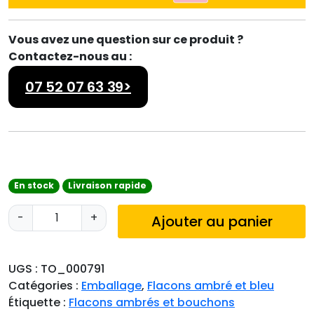
Vous avez une question sur ce produit ?
Contactez-nous au :
07 52 07 63 39>
En stock
Livraison rapide
q
-
+
Ajouter au panier
u
a
n
UGS :
TO_000791
t
Catégories :
Emballage
,
Flacons ambré et bleu
i
Étiquette :
Flacons ambrés et bouchons
t