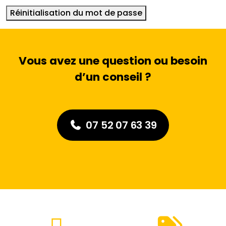
i
Réinitialisation du mot de passe
g
a
t
o
Vous avez une question ou besoin
i
d’un conseil ?
r
e
07 52 07 63 39