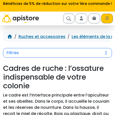
Aller au contenu
Bénéficiez de 5% de réduction sur votre 1ère commande !
Cart
Account
Accueil
Ruches et accessoires
Les éléments de la r
Filtres
Cadres de ruche : l’ossature
indispensable de votre
colonie
Le cadre est l’interface principale entre l’apiculteur
et ses abeilles. Dans le corps, il accueille le couvain
et les réserves de nourriture. Dans la hausse, il
reçoit le miel de récolte. Bois ou plastique, droit ou