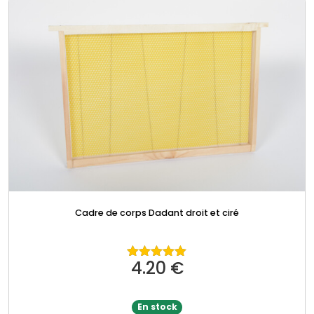
Cadre de corps Dadant droit et ciré
4.20
€
Note
5.00
sur 5
En stock