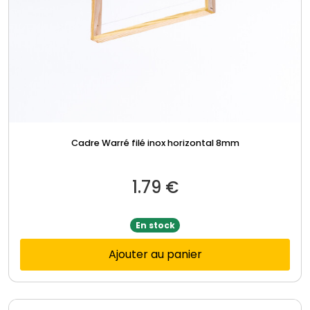
Cadre Warré filé inox horizontal 8mm
1.79
€
En stock
Ajouter au panier