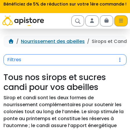
Aller au contenu
Bénéficiez de 5% de réduction sur votre 1ère commande !
Cart
Account
Accueil
Nourrissement des abeilles
Sirops et Candi
Filtres
Tous nos sirops et sucres
candi pour vos abeilles
Sirop et candi sont les deux formes de
nourrissement complémentaires pour soutenir les
colonies tout au long de l’année. Le sirop stimule la
ponte au printemps et constitue les réserves à
l’automne ; le candi assure l’apport énergétique