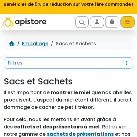
Aller au contenu
Bénéficiez de 5% de réduction sur votre 1ère commande !
Cart
Account
Accueil
Emballage
Sacs et Sachets
Filtres
Sacs et Sachets
Il est important de
montrer le miel
que nos abeilles
produisent. L’aspect du miel étant différent, il serait
dommage de cacher ce petit trésor.
Pour cela, nous les mettons en avant grâce à
des
coffrets et des présentoirs à miel
. Retrouver
notre gamme de
sachets de présentations
et nos