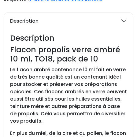
t
é
d
Description
e
F
Description
l
a
Flacon propolis verre ambré
c
10 ml, TO18, pack de 10
o
n
Le flacon ambré contenance 10 ml fait en verre
p
de très bonne qualité est un contenant idéal
r
pour stocker et préserver vos préparations
o
apicoles. Ces flacons ambrés en verre peuvent
p
aussi être utilisés pour les huiles essentielles,
o
teinture mère et autres préparations à base
l
de propolis. Cela vous permettra de diversifier
i
vos produits.
s
En plus du miel, de la cire et du pollen, le flacon
v