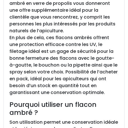
ambré en verre de propolis vous donneront
e
une offre supplémentaire idéal pour la
r
clientèle que vous rencontrez, y comprit les
r
personnes les plus intéressés par les produits
e
naturels de l’apiculture.
a
En plus de cela, ces flacons ambrés offrent
m
une protection efficace contre les UV, le
b
filetage idéal est un gage de sécurité pour la
r
bonne fermeture des flacons avec le goutte-
é
à-goutte, le bouchon ou la pipette ainsi que le
1
spray selon votre choix. Possibilité de l’acheter
0
en pack, idéal pour les apiculteurs qui ont
m
besoin d’un stock en quantité tout en
l
garantissant une conservation optimale.
,
T
Pourquoi utiliser un flacon
O
ambré ?
1
8
Son utilisation permet une conservation idéale