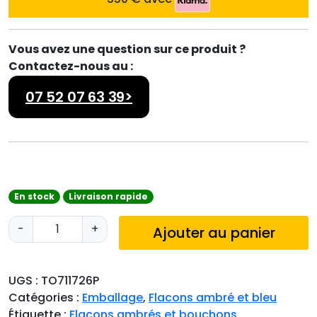
Vous avez une question sur ce produit ?
Contactez-nous au :
07 52 07 63 39>
En stock
Livraison rapide
q
-
+
Ajouter au panier
u
a
n
UGS :
TO711726P
t
Catégories :
Emballage
,
Flacons ambré et bleu
i
Étiquette :
Flacons ambrés et bouchons