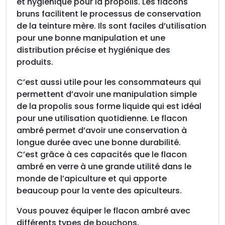
,
et hygiénique pour la propolis. Les flacons
p
bruns facilitent le processus de conservation
a
de la teinture mère. Ils sont faciles d’utilisation
c
pour une bonne manipulation et une
k
distribution précise et hygiénique des
d
produits.
e
C’est aussi utile pour les consommateurs qui
1
permettent d’avoir une manipulation simple
0
de la propolis sous forme liquide qui est idéal
pour une utilisation quotidienne. Le flacon
ambré permet d’avoir une conservation à
longue durée avec une bonne durabilité.
C’est grâce à ces capacités que le flacon
ambré en verre à une grande utilité dans le
monde de l’apiculture et qui apporte
beaucoup pour la vente des apiculteurs.
Vous pouvez équiper le flacon ambré avec
différents types de bouchons.