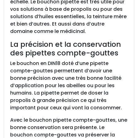
t
échelle. Le bouchon pipette est très utile pour
e
vos solutions à base de propolis ou pour des
-
solutions d’huiles essentielles, la teinture mère
g
et bien d’autres. Et aussi dans d’autre
o
domaine comme le médicinal.
u
La précision et la conservation
t
des pipettes compte-gouttes
t
e
Le bouchon en DIN18 doté d’une pipette
s
compte-gouttes permettent d’avoir une
i
bonne précision avec une très bonne facilité
n
d’application pour les abeilles ou pour les
v
humains. La pipette permet de doser la
i
propolis à grande précision ce qui très
o
important pour ceux qui vont la consommer.
l
a
Avec le bouchon pipette compte-gouttes, une
b
bonne conservation sera présente. Le
l
bouchon compte-gouttes va préserver la