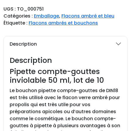
n
UGS :
TO_000751
t
Catégories :
Emballage
,
Flacons ambré et bleu
i
Étiquette :
Flacons ambrés et bouchons
t
é
d
Description
e
P
Description
i
p
Pipette compte-gouttes
e
inviolable 50 ml, lot de 10
t
t
Le bouchon pipette compte-gouttes de DIN18
e
est très utilisé avec le flacon verre ambré pour
c
propolis qui est très utile pour vos
o
préparations apicoles ou d’autres domaines
m
comme le cosmétique. Le bouchon compte-
p
gouttes à pipette à plusieurs avantages à son