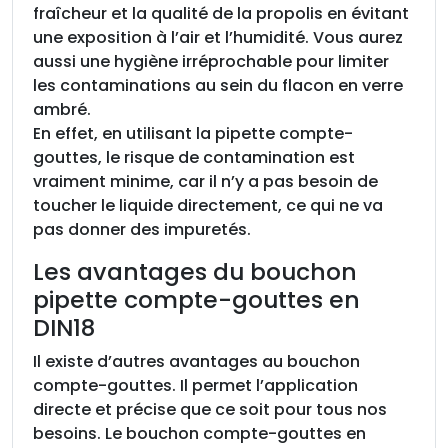
e
fraîcheur et la qualité de la propolis en évitant
5
une exposition à l’air et l’humidité. Vous aurez
0
aussi une hygiène irréprochable pour limiter
m
les contaminations au sein du flacon en verre
l
ambré.
,
En effet, en utilisant la pipette compte-
l
gouttes, le risque de contamination est
o
vraiment minime, car il n’y a pas besoin de
t
toucher le liquide directement, ce qui ne va
d
pas donner des impuretés.
e
Les avantages du bouchon
1
pipette compte-gouttes en
0
DIN18
Il existe d’autres avantages au bouchon
compte-gouttes. Il permet l’application
directe et précise que ce soit pour tous nos
besoins. Le bouchon compte-gouttes en