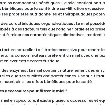
certains composants bénéfiques : Le miel contient natur
énéfiques pour la santé. Une sur-filtration excessive p
 ses propriétés nutritionnelles et thérapeutiques potent
n des caractéristiques organoleptiques : Le miel possè
ibués à des facteurs tels que l’origine florale et la pré
peut éliminer ces caractéristiques distinctives, rendant l
a texture naturelle : La filtration excessive peut rendre le
ertains consommateurs préfèrent un miel avec une textu
eut enlever cette caractéristique.
 des enzymes : Le miel contient naturellement des enzy
telles que ses qualités antibactériennes. Une sur-filtra
inuant ainsi les effets bénéfiques pour la santé.
es accessoires pour filtrer le miel ?
 le miel en apiculture, il existe plusieurs accessoires et