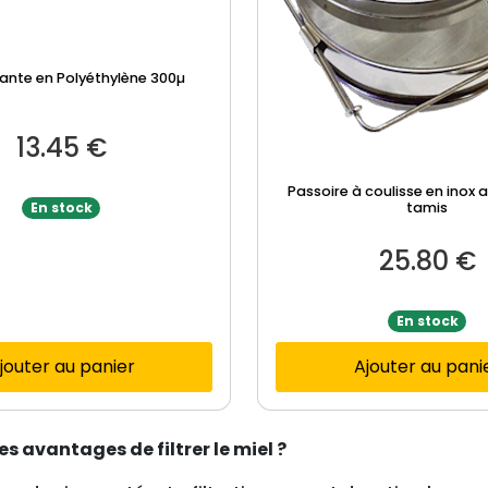
trante en Polyéthylène 300µ
13.45
€
Passoire à coulisse en inox 
En stock
tamis
25.80
€
En stock
jouter au panier
Ajouter au pani
es avantages de filtrer le miel ?