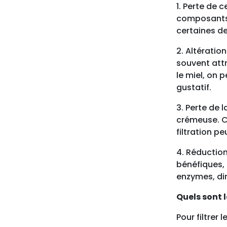
1. Perte de 
composants b
certaines de
2. Altératio
souvent attr
le miel, on 
gustatif.
3. Perte de l
crémeuse. C
filtration p
4. Réduction
bénéfiques, 
enzymes, dim
Quels sont l
Pour filtrer