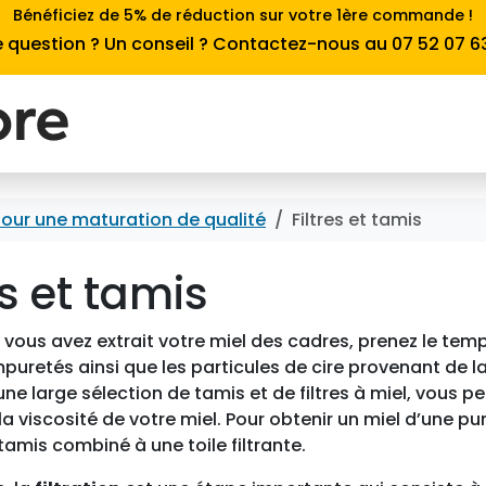
Bénéficiez de 5% de réduction sur votre 1ère commande !
 question ? Un conseil ? Contactez-nous au 07 52 07 6
our une maturation de qualité
Filtres et tamis
es et tamis
 vous avez extrait votre miel des cadres, prenez le temps
mpuretés ainsi que les particules de cire provenant de 
une large sélection de tamis et de filtres à miel, vous p
la viscosité de votre miel. Pour obtenir un miel d’une p
 tamis combiné à une toile filtrante.