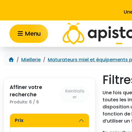
Aller au contenu
Une
Menu
Accueil
Miellerie
Maturateurs miel et équipements p
Filtr
Affiner votre
Reinitialis
Une fois que
recherche
er
toutes les i
Produits: 6 / 6
disposition 
fonction de 
Prix
d’utiliser un