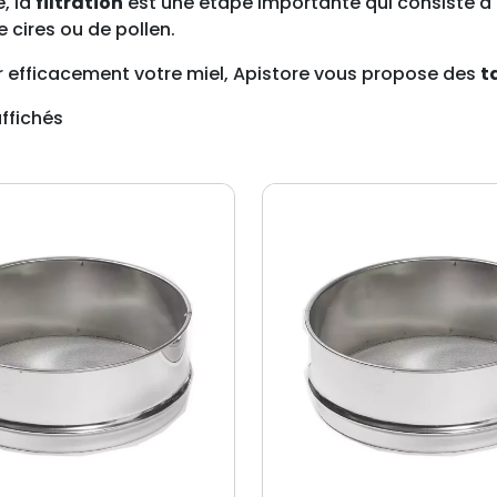
e, la
filtration
est une étape importante qui consiste à 
e cires ou de pollen.
rer efficacement votre miel, Apistore vous propose des
t
affichés