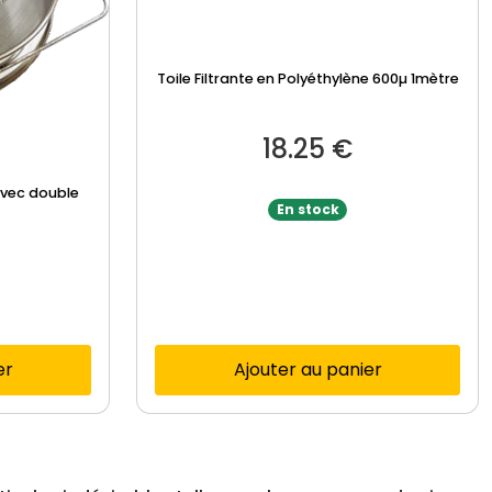
Toile Filtrante en Polyéthylène 600µ 1mètre
18.25
€
avec double
En stock
er
Ajouter au panier