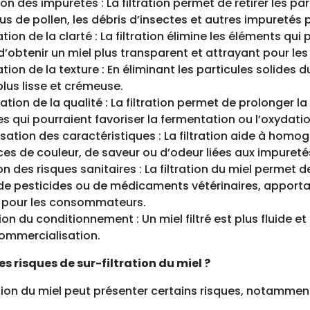
ion des impuretés : La filtration permet de retirer les pa
dus de pollen, les débris d’insectes et autres impuretés 
tion de la clarté : La filtration élimine les éléments qui
’obtenir un miel plus transparent et attrayant pour l
tion de la texture : En éliminant les particules solides du
plus lisse et crémeuse.
tion de la qualité : La filtration permet de prolonger l
es qui pourraient favoriser la fermentation ou l’oxydatio
sation des caractéristiques : La filtration aide à homog
ces de couleur, de saveur ou d’odeur liées aux impureté
n des risques sanitaires : La filtration du miel permet 
de pesticides ou de médicaments vétérinaires, apporta
é pour les consommateurs.
tion du conditionnement : Un miel filtré est plus fluide 
commercialisation.
es risques de sur-filtration du miel ?
ation du miel peut présenter certains risques, notamment