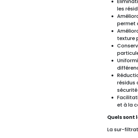
Éliminat
les rési
Améliora
permet d
Améliora
texture 
Conserva
particul
Uniformi
différen
Réductio
résidus 
sécurit
Facilita
et à la 
Quels sont l
La sur-filtr