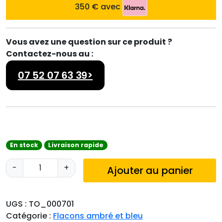
350 € avec
Vous avez une question sur ce produit ?
Contactez-nous au :
07 52 07 63 39>
En stock
Livraison rapide
q
-
+
Ajouter au panier
u
a
n
UGS :
TO_000701
t
Catégorie :
Flacons ambré et bleu