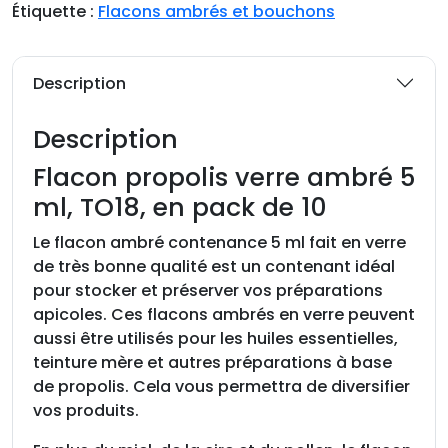
i
Étiquette :
Flacons ambrés et bouchons
t
é
d
Description
e
F
Description
l
a
Flacon propolis verre ambré 5
c
ml, TO18, en pack de 10
o
n
Le flacon ambré contenance 5 ml fait en verre
p
de très bonne qualité est un contenant idéal
r
pour stocker et préserver vos préparations
o
apicoles. Ces flacons ambrés en verre peuvent
p
aussi être utilisés pour les huiles essentielles,
o
teinture mère et autres préparations à base
l
de propolis. Cela vous permettra de diversifier
i
vos produits.
s