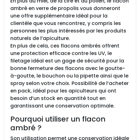
En plus du miel, de la cire et du pollen, le flacon
v
ambré en verre de propolis vous donneront
e
une offre supplémentaire idéal pour la
r
clientèle que vous rencontrez, y compris les
r
personnes les plus intéressés par les produits
e
naturels de l’apiculture.
a
En plus de cela, ces flacons ambrés offrent
m
une protection efficace contre les UV, le
b
filetage idéal est un gage de sécurité pour la
r
bonne fermeture des flacons avec le goutte-
é
à-goutte, le bouchon ou la pipette ainsi que le
5
spray selon votre choix. Possibilité de l’acheter
m
en pack, idéal pour les apiculteurs qui ont
l
besoin d’un stock en quantité tout en
,
garantissant une conservation optimale.
T
O
Pourquoi utiliser un flacon
1
ambré ?
8
,
Son utilisation permet une conservation idéale