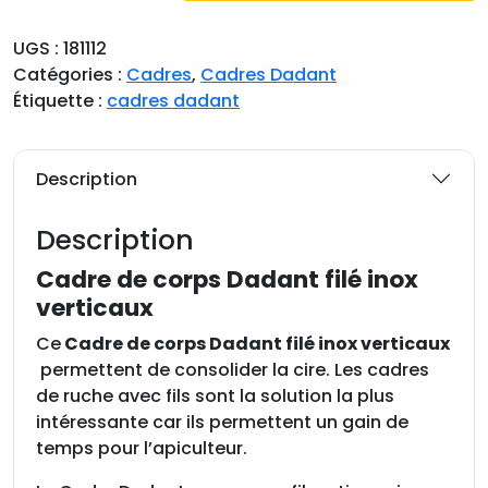
a
n
UGS :
181112
t
Catégories :
Cadres
,
Cadres Dadant
i
Étiquette :
cadres dadant
t
é
d
Description
e
C
Description
a
d
Cadre de corps Dadant filé inox
r
verticaux
e
Ce
Cadre de corps Dadant filé inox verticaux
d
permettent de consolider la cire. Les cadres
e
de ruche avec fils sont la solution la plus
c
intéressante car ils permettent un gain de
o
temps pour l’apiculteur.
r
p