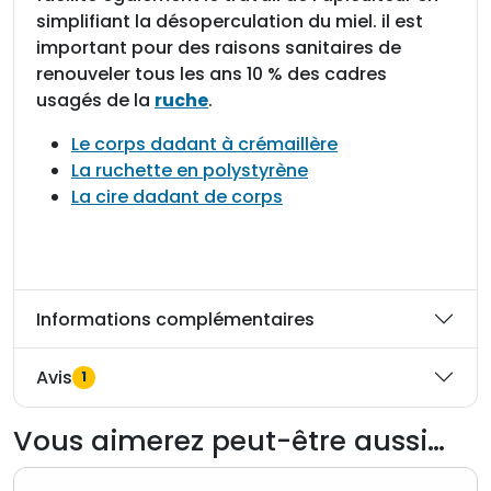
t
simplifiant la désoperculation du miel. il est
i
important pour des raisons sanitaires de
c
renouveler tous les ans 10 % des cadres
a
usagés de la
ruche
.
u
x
Le corps dadant à crémaillère
La ruchette en polystyrène
La cire dadant de corps
Informations complémentaires
Avis
1
Vous aimerez peut-être aussi…