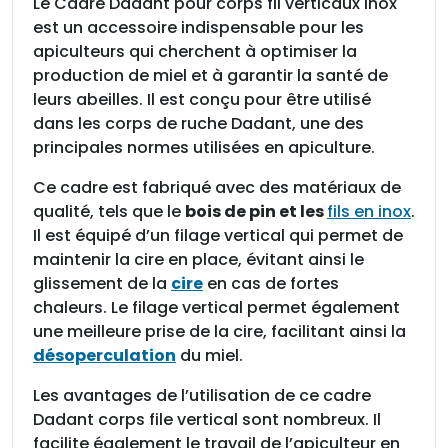
Le Cadre Dadant pour corps fil verticaux inox
s
est un accessoire indispensable pour les
D
apiculteurs qui cherchent à optimiser la
a
production de miel et à garantir la santé de
d
leurs abeilles. Il est conçu pour être utilisé
a
dans les corps de ruche Dadant, une des
n
principales normes utilisées en apiculture.
t
f
Ce cadre est fabriqué avec des matériaux de
i
qualité, tels que le
bois de pin et les
fils en inox
.
l
Il est équipé d’un filage vertical qui permet de
é
maintenir la cire en place, évitant ainsi le
i
glissement de la
cire
en cas de fortes
n
chaleurs. Le filage vertical permet également
o
une meilleure prise de la cire, facilitant ainsi la
x
désoperculation
du miel.
v
Les avantages de l’utilisation de ce cadre
e
Dadant corps file vertical sont nombreux. Il
r
facilite également le travail de l’apiculteur en