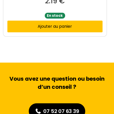
2.19
€
Note
4.00
sur
5
En stock
Ajouter au panier
Vous avez une question ou besoin
d’un conseil ?
07 52 07 63 39