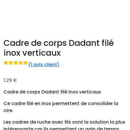
Cadre de corps Dadant filé
inox verticaux
(
1
avis client)
Noté
1
5.00
sur 5 basé
sur
1.29
€
notation
client
Cadre de corps Dadant filé inox verticaux
Ce cadre filé en inox permettent de consolider la
cire.
Les cadres de ruche avec fils sont la solution la plus
intéressante car ils permettent un gain de temps