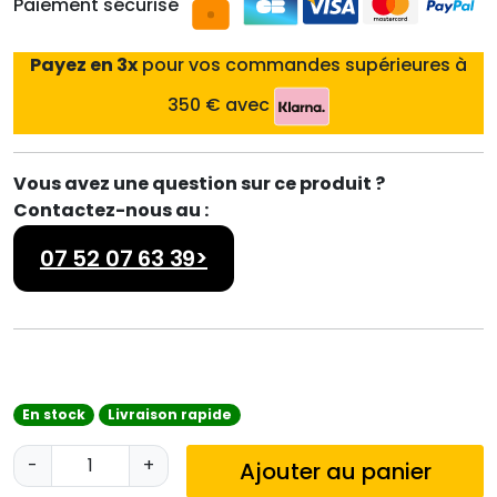
Paiement sécurisé
Payez en 3x
pour vos commandes supérieures à
350 € avec
Vous avez une question sur ce produit ?
Contactez-nous au :
07 52 07 63 39>
En stock
Livraison rapide
q
-
+
Ajouter au panier
u