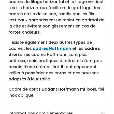
i
cadres : le filage horizontal et le filage vertical.
l
Les fils horizontaux facilitent le grattage des
é
cadres en fin de saison, tandis que les fils
i
verticaux garantissent un maintien optimal de
n
la cire et évitent son glissement en cas de
o
fortes chaleurs.
x
Il existe également deux autres types de
o
cadres : les
cadres Hoffmann
et les
cadres
b
droits
. Les cadres Hoffmann sont plus
l
coûteux, mais pratiques à retirer et n’ont pas
i
besoin d’une crémaillère. Il faut cependant
q
veiller à posséder des corps et des hausses
u
adaptés à leur taille.
e
Cadre de corps Dadant Hoffmann mi-bois, filé
inox oblique
Informations complémentaires