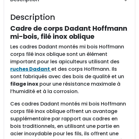
d
e
Description
C
a
Cadre de corps Dadant Hoffmann
d
mi-bois, filé inox oblique
r
Les cadres Dadant montés mi bois Hoffmann
e
corps filé inox oblique sont un élément
d
important pour les apiculteurs utilisant des
e
ruches Dadant
et des corps Hoffmann. Ils
c
sont fabriqués avec des bois de qualité et un
o
filage inox
pour une résistance maximale à
r
l’humidité et à la corrosion.
p
s
Ces cadres Dadant montés mi bois Hoffmann
D
corps filé inox oblique offrent un avantage
a
supplémentaire par rapport aux cadres en
d
bois traditionnels, en utilisant une partie en
a
acier inoxydable pour les fils, ils offrent une
n