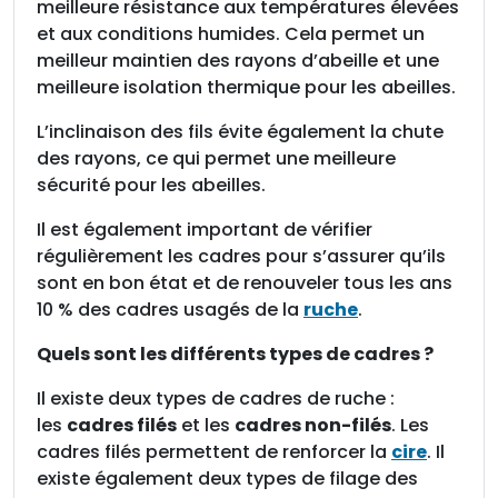
meilleure résistance aux températures élevées
t
et aux conditions humides. Cela permet un
H
meilleur maintien des rayons d’abeille et une
o
meilleure isolation thermique pour les abeilles.
f
f
L’inclinaison des fils évite également la chute
m
des rayons, ce qui permet une meilleure
a
sécurité pour les abeilles.
n
Il est également important de vérifier
n
régulièrement les cadres pour s’assurer qu’ils
m
sont en bon état et de renouveler tous les ans
i
10 % des cadres usagés de la
ruche
.
-
b
Quels sont les différents types de cadres ?
o
i
Il existe deux types de cadres de ruche :
s
les
cadres filés
et les
cadres non-filés
. Les
,
cadres filés permettent de renforcer la
cire
. Il
f
existe également deux types de filage des