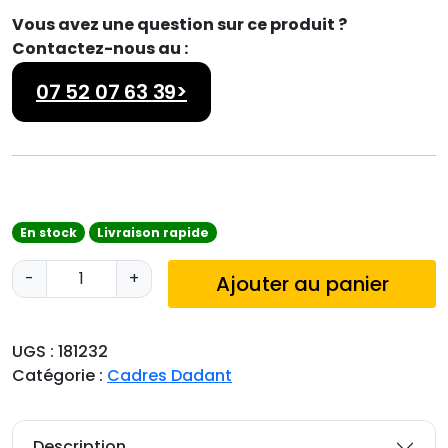
Vous avez une question sur ce produit ?
Contactez-nous au :
07 52 07 63 39>
En stock
Livraison rapide
q
-
+
Ajouter au panier
u
a
n
UGS :
181232
t
Catégorie :
Cadres Dadant
i
t
é
Description