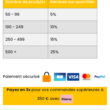
Nombre de produits
Remises sur quantités
50 - 99
5%
100 - 249
10%
250 - 499
15%
500 +
25%
Paiement sécurisé
Payez en 3x
pour vos commandes supérieures à
350 € avec