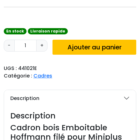
En stock
Livraison rapide
q
-
+
Ajouter au panier
u
a
n
UGS :
441021E
t
Catégorie :
Cadres
i
t
é
Description
d
e
Description
C
a
Cadron bois Emboitable
d
Hoffmann filé pour Miniplus