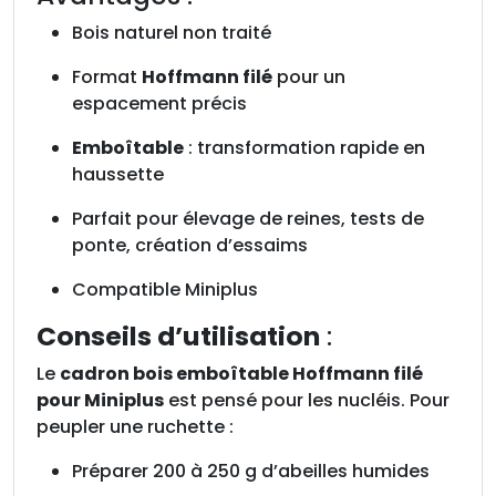
f
Bois naturel non traité
f
m
Format
Hoffmann filé
pour un
a
espacement précis
n
n
Emboîtable
: transformation rapide en
f
haussette
i
Parfait pour élevage de reines, tests de
l
ponte, création d’essaims
é
p
Compatible Miniplus
o
u
Conseils d’utilisation
:
r
Le
cadron bois emboîtable Hoffmann filé
M
pour Miniplus
est pensé pour les nucléis. Pour
i
peupler une ruchette :
n
i
Préparer 200 à 250 g d’abeilles humides
p