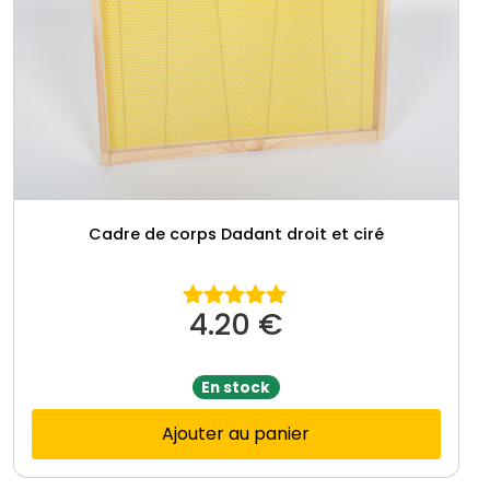
Cadre de corps Dadant droit et ciré
4.20
€
Note
5.00
sur 5
En stock
Ajouter au panier