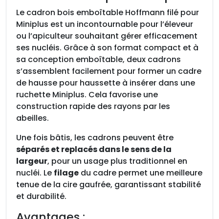
r
o
Le cadron bois emboîtable Hoffmann filé pour
n
Miniplus est un incontournable pour l’éleveur
b
ou l’apiculteur souhaitant gérer efficacement
o
ses nucléis. Grâce à son format compact et à
i
sa conception emboîtable, deux cadrons
s
s’assemblent facilement pour former un cadre
E
de hausse pour haussette à insérer dans une
m
ruchette Miniplus. Cela favorise une
b
construction rapide des rayons par les
o
abeilles.
i
Une fois bâtis, les cadrons peuvent être
t
séparés et replacés dans le sens de la
a
largeur
, pour un usage plus traditionnel en
b
nucléi. Le
filage
du cadre permet une meilleure
l
tenue de la cire gaufrée, garantissant stabilité
e
et durabilité.
H
o
Avantages :