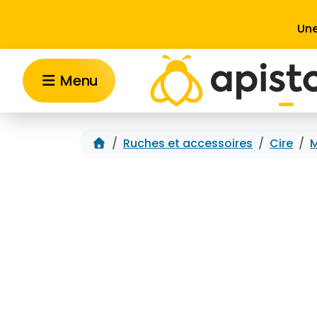
Aller au contenu
Une
Menu
Accueil
Ruches et accessoires
Cire
M