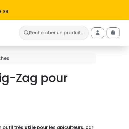
3 39
Rechercher un produit…
Cart
Account
ches
Zig-Zag pour
n outil très
utile
pour les apiculteurs, car