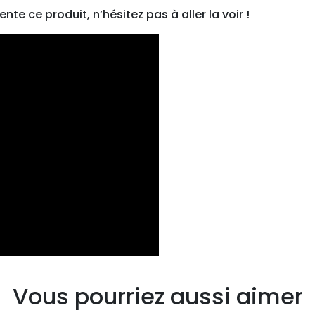
Z
e ce produit, n’hésitez pas à aller la voir !
i
g
-
Z
a
g
p
o
u
r
r
u
c
h
e
s
Vous pourriez aussi aimer