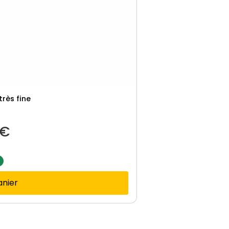
rès fine
€
anier