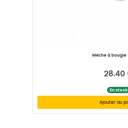
Mèche à bougie t
28.40
En stock
Ajouter au p