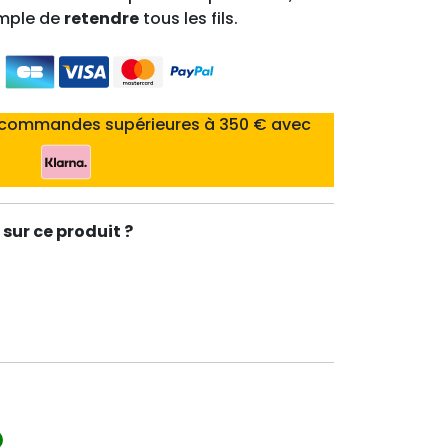
imple de
retendre
tous les fils.
 commandes supérieures à 350 € avec
sur ce produit ?