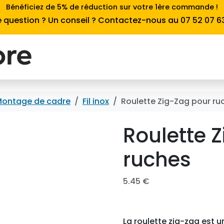
Bénéficiez de 5% de réduction sur votre 1ère commande !
 question ? Un conseil ? Contactez-nous au 07 52 07 6
ontage de cadre
Fil inox
Roulette Zig-Zag pour ru
Roulette 
ruches
5.45
€
La roulette zig-zag est u