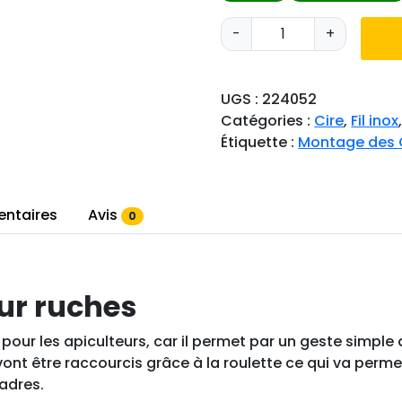
q
-
+
u
a
n
UGS :
224052
t
Catégories :
Cire
,
Fil inox
i
Étiquette :
Montage des 
t
é
d
entaires
Avis
0
e
R
o
u
ur ruches
l
e
e pour les apiculteurs, car il permet par un geste simple 
t
nox vont être raccourcis grâce à la roulette ce qui va perm
t
cadres.
e