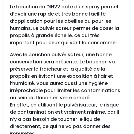
e
Le bouchon en DIN22 doté d’un spray permet
p
d’avoir une rapide et très bonne facilité
o
d’application pour les abeilles ou pour les
u
humains. Le pulvérisateur permet de doser la
r
propolis à grande échelle, ce qui très
t
important pour ceux qui vont la consommer.
o
u
Avec le bouchon pulvérisateur, une bonne
t
conservation sera présente. Le bouchon va
f
préserver la fraîcheur et la qualité de la
l
propolis en évitant une exposition à l’air et
a
l’humidité. Vous aurez aussi une hygiène
c
irréprochable pour limiter les contaminations
o
au sein du flacon en verre ambré.
n
En effet, en utilisant le pulvérisateur, le risque
D
de contamination est vraiment minime, car il
I
n’y a pas besoin de toucher le liquide
N
directement, ce qui ne va pas donner des
2
impuretés.