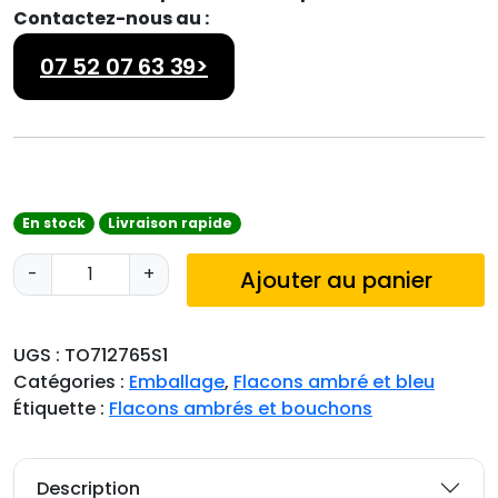
Contactez-nous au :
07 52 07 63 39>
En stock
Livraison rapide
q
-
+
Ajouter au panier
u
a
n
UGS :
TO712765S1
t
Catégories :
Emballage
,
Flacons ambré et bleu
i
Étiquette :
Flacons ambrés et bouchons
t
é
d
Description