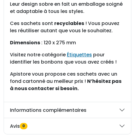
,
Leur design sobre en fait un emballage soigné
1
et adaptable à tous les styles.
2
0
Ces sachets sont
recyclables
! Vous pouvez
x
les réutiliser autant que vous le souhaitez.
2
Dimensions
: 120 x 275 mm
7
5
Visitez notre catégorie
Étiquettes
pour
m
identifier les bonbons que vous avez créés !
m
Apistore vous propose ces sachets avec un
fond cartonné au meilleur prix !
N’hésitez pas
à nous contacter si besoin.
Informations complémentaires
Avis
0