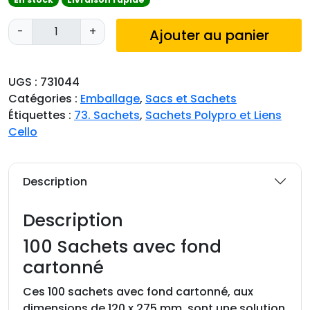
q
-
+
Ajouter au panier
u
a
n
UGS :
731044
t
Catégories :
Emballage
,
Sacs et Sachets
i
Étiquettes :
73. Sachets
,
Sachets Polypro et Liens
t
Cello
é
d
e
Description
1
0
Description
0
S
100 Sachets avec fond
a
cartonné
c
h
Ces 100 sachets avec fond cartonné, aux
e
dimensions de 120 x 275 mm, sont une solution