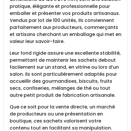
t
pratique, élégante et professionnelle pour
s
emballer et présenter vos produits artisanaux.
a
Vendus par lot de 100 unités, ils conviennent
v
parfaitement aux producteurs, commerçants
e
et artisans cherchant un emballage qui met en
c
valeur leur savoir-faire.
f
Leur fond rigide assure une excellente stabilité,
o
permettant de maintenir les sachets debout
n
facilement sur un stand, en vitrine ou lors d’un
d
salon. Ils sont particulièrement adaptés pour
c
accueillir des gourmandises, biscuits, fruits
a
secs, confiseries, mélanges de thé ou tout
r
autre petit produit de fabrication artisanale.
t
o
Que ce soit pour la vente directe, un marché
n
de producteurs ou une présentation en
n
boutique, ces sachets valorisent votre
é
contenu tout en facilitant sa manipulation.