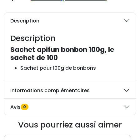
t
é
d
Description
e
S
Description
a
c
Sachet apifun bonbon 100g, le
h
sachet de 100
e
Sachet pour 100g de bonbons
t
a
p
Informations complémentaires
i
f
Avis
0
u
n
b
Vous pourriez aussi aimer
o
n