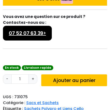
Vous avez une question sur ce produit ?
Contactez-nous au :
07 52 07 63 39>
En stock
Livraison rapide
q
-
+
Ajouter au panier
u
a
n
UGS :
731075
t
Catégorie :
Sacs et Sachets
i
Étiquette :
Sachets Polypro et Liens Cello