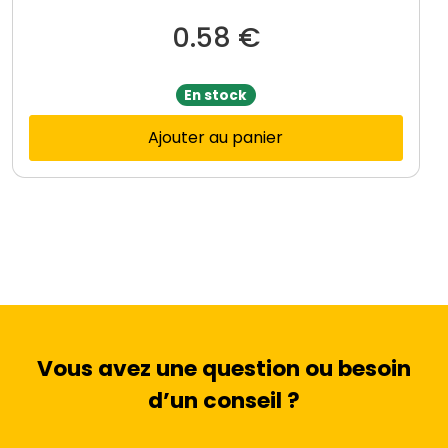
1
0
0.58
€
0
En stock
Ajouter au panier
Vous avez une question ou besoin
d’un conseil ?