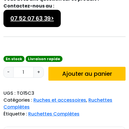
Contactez-nous au :
07 52 07 63 39>
En stock
Livraison rapide
q
-
+
Ajouter au panier
u
a
n
UGS :
TO15C3
t
Catégories :
Ruches et accessoires
,
Ruchettes
i
Complètes
t
Étiquette :
Ruchettes Complètes
é
d