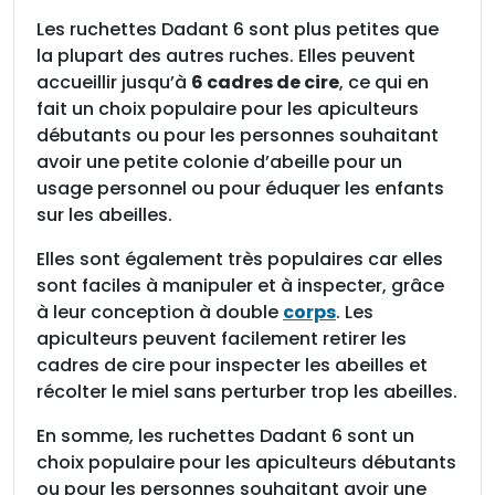
c
Les ruchettes Dadant 6 sont plus petites que
c
la plupart des autres ruches. Elles peuvent
r
accueillir jusqu’à
6 cadres de cire
, ce qui en
é
fait un choix populaire pour les apiculteurs
m
débutants ou pour les personnes souhaitant
a
avoir une petite colonie d’abeille pour un
i
usage personnel ou pour éduquer les enfants
l
sur les abeilles.
l
è
Elles sont également très populaires car elles
r
sont faciles à manipuler et à inspecter, grâce
e
à leur conception à double
corps
. Les
s
apiculteurs peuvent facilement retirer les
cadres de cire pour inspecter les abeilles et
récolter le miel sans perturber trop les abeilles.
En somme, les ruchettes Dadant 6 sont un
choix populaire pour les apiculteurs débutants
ou pour les personnes souhaitant avoir une