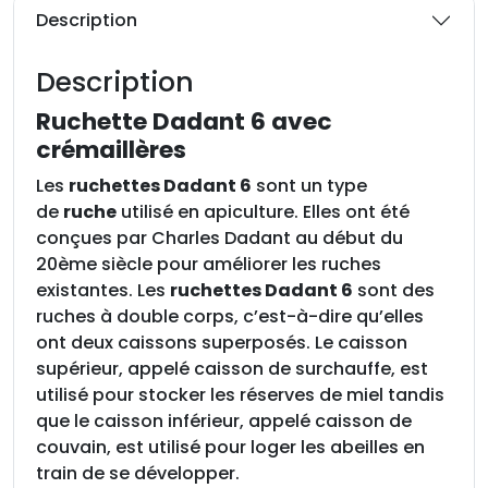
e
Description
R
u
Description
c
h
Ruchette Dadant 6 avec
e
crémaillères
t
Les
ruchettes Dadant 6
sont un type
t
de
ruche
utilisé en apiculture. Elles ont été
e
conçues par Charles Dadant au début du
D
20ème siècle pour améliorer les ruches
a
existantes. Les
ruchettes Dadant 6
sont des
d
ruches à double corps, c’est-à-dire qu’elles
a
ont deux caissons superposés. Le caisson
n
supérieur, appelé caisson de surchauffe, est
t
utilisé pour stocker les réserves de miel tandis
6
que le caisson inférieur, appelé caisson de
a
couvain, est utilisé pour loger les abeilles en
v
train de se développer.
e