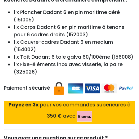
1 x Plancher Dadant 6 en pin maritime aéré
(151005)
1 x Corps Dadant 6 en pin maritime à tenons
pour 6 cadres droits (152003)
1 x Couvre-cadres Dadant 6 en medium
(154002)
1 x Toit Dadant 6 tole galva 60/100ème (156008)
1 x Fixe-éléments inox avec visserie, la paire
(325026)
Paiement sécurisé
Payez en 3x
pour vos commandes supérieures à
350 € avec
Vous avez une question sur ce produit ?