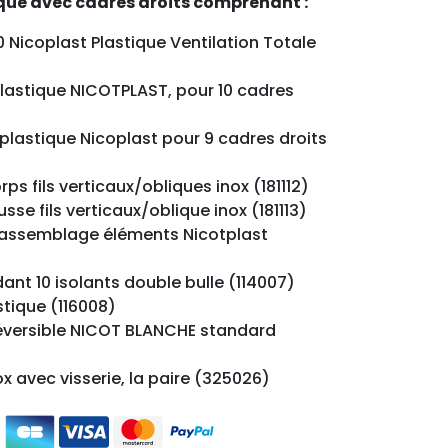
que avec cadres droits comprenant :
0 Nicoplast Plastique Ventilation Totale
plastique NICOTPLAST, pour 10 cadres
 plastique Nicoplast pour 9 cadres droits
ps fils verticaux/obliques inox (181112)
se fils verticaux/oblique inox (181113)
r assemblage éléments Nicotplast
ant 10 isolants double bulle (114007)
astique (116008)
 réversible NICOT BLANCHE standard
ox avec visserie, la paire (325026)