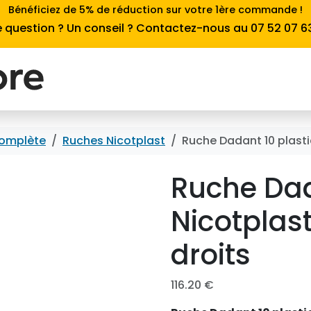
Bénéficiez de 5% de réduction sur votre 1ère commande !
 question ? Un conseil ? Contactez-nous au 07 52 07 6
omplète
Ruches Nicotplast
Ruche Dadant 10 plasti
Ruche Dad
Nicotplas
droits
116.20
€