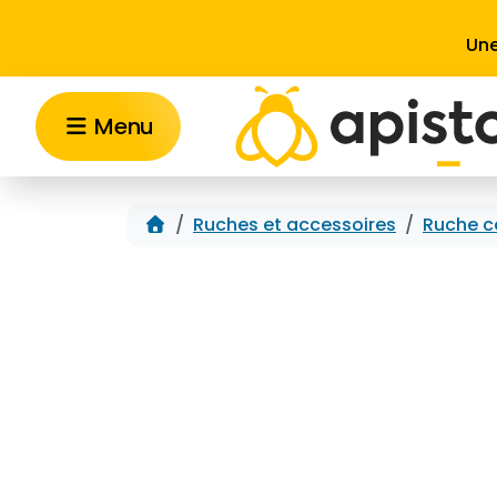
Aller au contenu
Une
Menu
Accueil
Ruches et accessoires
Ruche c