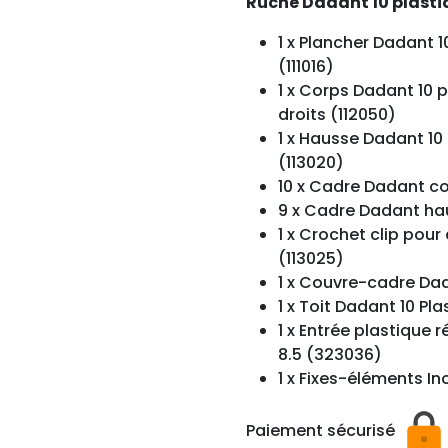
Ruche Dadant 10 plasti
1 x Plancher Dadant 1
(111016)
1 x Corps Dadant 10 
droits (112050)
1 x Hausse Dadant 10
(113020)
10 x Cadre Dadant cor
9 x Cadre Dadant haus
1 x Crochet clip pou
(113025)
1 x Couvre-cadre Dad
1 x Toit Dadant 10 Pl
1 x Entrée plastique
8.5 (323036)
1 x Fixes-éléments In
Paiement sécurisé