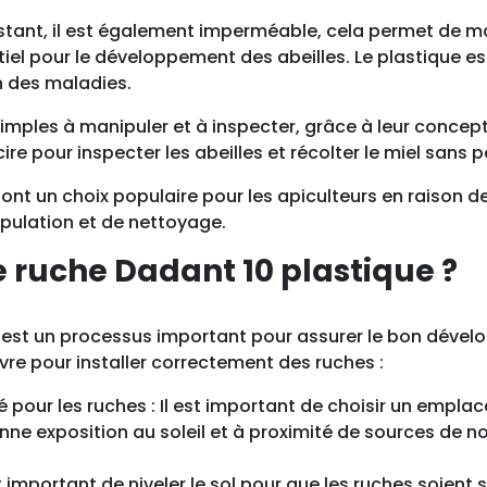
0
sistant, il est également imperméable, cela permet de m
p
ntiel pour le développement des abeilles. Le plastique es
l
on des maladies.
a
simples à manipuler et à inspecter, grâce à leur concep
s
re pour inspecter les abeilles et récolter le miel sans pe
t
i
nt un choix populaire pour les apiculteurs en raison de l
q
ipulation et de nettoyage.
u
e
 ruche Dadant 10 plastique ?
N
i
re est un processus important pour assurer le bon déve
c
ivre pour installer correctement des ruches :
o
t
our les ruches : Il est important de choisir un emplace
p
ne exposition au soleil et à proximité de sources de nour
l
a
est important de niveler le sol pour que les ruches soient