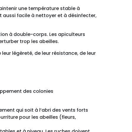
aintenir une température stable à
t aussi facile à nettoyer et à désinfecter,
tion à double-corps. Les apiculteurs
rturber trop les abeilles.
eur légèreté, de leur résistance, de leur
loppement des colonies
ment qui soit à l’abri des vents forts
riture pour les abeilles (fleurs,
 stables et à niveau. Les ruches doivent