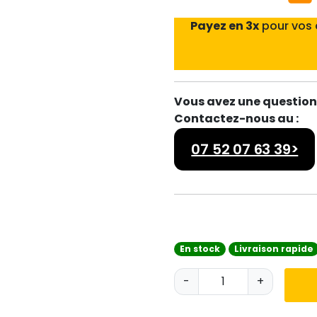
Payez en 3x
pour vos
Vous avez une question 
Contactez-nous au :
07 52 07 63 39>
En stock
Livraison rapide
q
-
+
u
a