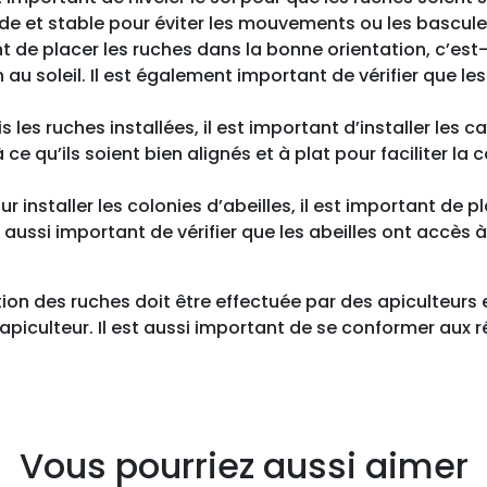
s
lide et stable pour éviter les mouvements ou les bascule
t
tant de placer les ruches dans la bonne orientation, c’est
a
au soleil. Il est également important de vérifier que le
v
e
is les ruches installées, il est important d’installer les c
c
 ce qu’ils soient bien alignés et à plat pour faciliter la
c
a
Pour installer les colonies d’abeilles, il est important de 
d
 aussi important de vérifier que les abeilles ont accès à
r
e
s
ation des ruches doit être effectuée par des apiculteurs 
d
 l’apiculteur. Il est aussi important de se conformer aux
r
o
i
t
s
Vous pourriez aussi aimer