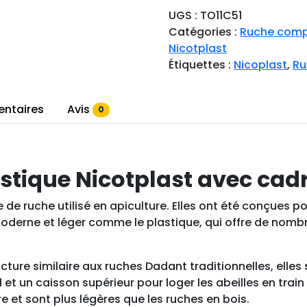
n
UGS :
TO11C51
t
Catégories :
Ruche comp
i
Nicotplast
t
Étiquettes :
Nicoplast
,
Ru
é
d
e
entaires
Avis
0
R
u
c
stique Nicotplast avec cadr
h
e
 de ruche utilisé en apiculture. Elles ont été conçues 
D
 moderne et léger comme le plastique, qui offre de nom
a
d
a
cture similaire aux ruches Dadant traditionnelles, elle
n
l et un caisson supérieur pour loger les abeilles en tra
t
re et sont plus légères que les ruches en bois.
1