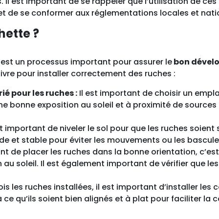
Il est important de se rappeler que l’utilisation de ces
a
et de se conformer aux réglementations locales et nati
n
d
hette ?
e
s
e est un processus important pour assurer le
bon dévelo
l
vre pour installer correctement des ruches :
i
s
é pour les ruches :
Il est important de choisir un empla
s
ne bonne exposition au soleil et à proximité de sources d
e
s
st important de niveler le sol pour que les ruches soient
a
lide et stable pour éviter les mouvements ou les bascule
v
ant de placer les ruches dans la bonne orientation, c’es
e
au soleil. Il est également important de vérifier que le
c
h
is les ruches installées, il est important d’installer les c
a
 ce qu’ils soient bien alignés et à plat pour faciliter la
u
s