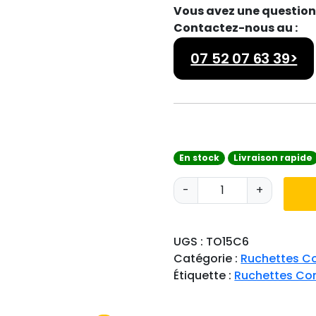
Vous avez une question 
Contactez-nous au :
07 52 07 63 39>
En stock
Livraison rapide
q
-
+
u
a
n
UGS :
TO15C6
t
Catégorie :
Ruchettes C
i
Étiquette :
Ruchettes Co
t
é