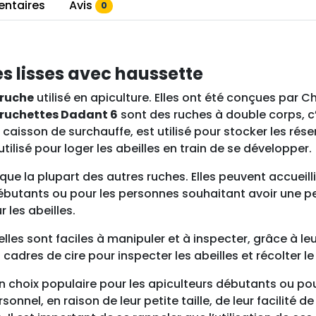
d
entaires
Avis
0
e
R
u
s lisses avec haussette
c
h
ruche
utilisé en apiculture. Elles ont été conçues par
e
ruchettes Dadant 6
sont des ruches à double corps, c
t
caisson de surchauffe, est utilisé pour stocker les rése
t
tilisé pour loger les abeilles en train de se développer.
e
D
que la plupart des autres ruches. Elles peuvent accueill
a
débutants ou pour les personnes souhaitant avoir une pe
d
 les abeilles.
a
elles sont faciles à manipuler et à inspecter, grâce à 
n
cadres de cire pour inspecter les abeilles et récolter le
t
6
 choix populaire pour les apiculteurs débutants ou po
à
onnel, en raison de leur petite taille, de leur facilité d
b