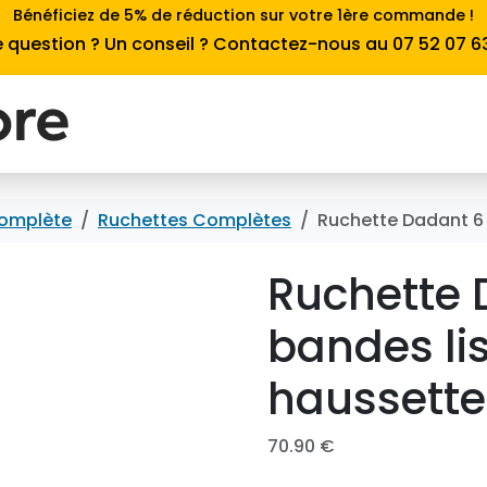
Bénéficiez de 5% de réduction sur votre 1ère commande !
 question ? Un conseil ? Contactez-nous au 07 52 07 6
omplète
Ruchettes Complètes
Ruchette Dadant 6 
Ruchette 
bandes li
haussette
70.90
€