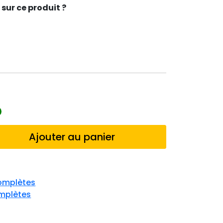
sur ce produit ?
Ajouter au panier
omplètes
mplètes