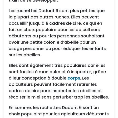
train de se développer.
e
c
Les ruchettes Dadant 6 sont plus petites que
h
la plupart des autres ruches. Elles peuvent
a
accueillir jusqu’à
6 cadres de cire
, ce qui en
u
fait un choix populaire pour les apiculteurs
s
débutants ou pour les personnes souhaitant
s
avoir une petite colonie d’abeille pour un
e
usage personnel ou pour éduquer les enfants
t
sur les abeilles.
t
e
Elles sont également très populaires car elles
e
sont faciles à manipuler et à inspecter, grâce
t
à leur conception à double
corps
. Les
c
apiculteurs peuvent facilement retirer les
a
cadres de cire pour inspecter les abeilles et
d
récolter le miel sans perturber trop les abeilles.
r
En somme, les ruchettes Dadant 6 sont un
e
choix populaire pour les apiculteurs débutants
s