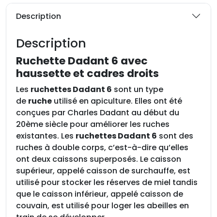
d
e
Description
R
u
Description
c
h
Ruchette Dadant 6 avec
e
haussette et cadres droits
t
Les
ruchettes Dadant 6
sont un type
t
de
ruche
utilisé en apiculture. Elles ont été
e
conçues par Charles Dadant au début du
D
20ème siècle pour améliorer les ruches
a
existantes. Les
ruchettes Dadant 6
sont des
d
ruches à double corps, c’est-à-dire qu’elles
a
ont deux caissons superposés. Le caisson
n
supérieur, appelé caisson de surchauffe, est
t
utilisé pour stocker les réserves de miel tandis
6
que le caisson inférieur, appelé caisson de
a
couvain, est utilisé pour loger les abeilles en
v