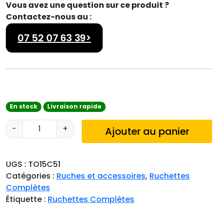
Vous avez une question sur ce produit ?
Contactez-nous au :
07 52 07 63 39>
En stock
Livraison rapide
q
-
+
Ajouter au panier
u
a
n
UGS :
TO15C51
t
Catégories :
Ruches et accessoires
,
Ruchettes
i
Complètes
t
Étiquette :
Ruchettes Complètes
é