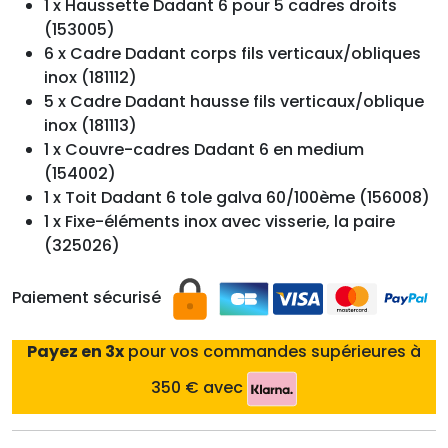
1 x Haussette Dadant 6 pour 5 cadres droits
(153005)
6 x Cadre Dadant corps fils verticaux/obliques
inox (181112)
5 x Cadre Dadant hausse fils verticaux/oblique
inox (181113)
1 x Couvre-cadres Dadant 6 en medium
(154002)
1 x Toit Dadant 6 tole galva 60/100ème (156008)
1 x Fixe-éléments inox avec visserie, la paire
(325026)
Paiement sécurisé
Payez en 3x
pour vos commandes supérieures à
350 € avec