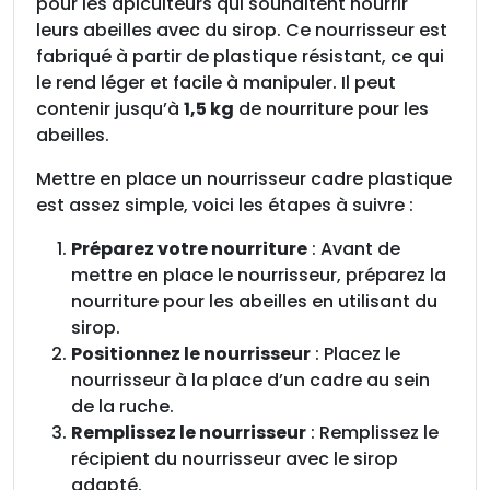
pour les apiculteurs qui souhaitent nourrir
r
leurs abeilles avec du sirop. Ce nourrisseur est
c
fabriqué à partir de plastique résistant, ce qui
a
le rend léger et facile à manipuler. Il peut
d
contenir jusqu’à
1,5 kg
de nourriture pour les
r
abeilles.
e
Mettre en place un nourrisseur cadre plastique
p
est assez simple, voici les étapes à suivre :
l
a
Préparez votre nourriture
: Avant de
s
mettre en place le nourrisseur, préparez la
t
nourriture pour les abeilles en utilisant du
i
sirop.
q
Positionnez le nourrisseur
: Placez le
u
nourrisseur à la place d’un cadre au sein
e
de la ruche.
D
Remplissez le nourrisseur
: Remplissez le
a
récipient du nourrisseur avec le sirop
d
adapté.