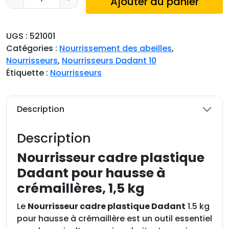
Ajouter au panier
u
a
n
UGS :
521001
t
Catégories :
Nourrissement des abeilles
,
i
Nourrisseurs
,
Nourrisseurs Dadant 10
t
Étiquette :
Nourrisseurs
é
d
e
Description
N
o
Description
u
r
Nourrisseur cadre plastique
r
Dadant pour hausse à
i
crémaillères, 1,5 kg
s
s
Le
Nourrisseur cadre plastique Dadant
1.5 kg
e
pour hausse à crémaillère est un outil essentiel
u