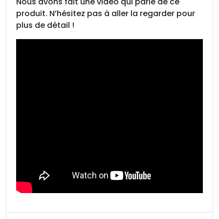
Nous avons fait une vidéo qui parle de ce
i
produit. N’hésitez pas à aller la regarder pour
l
plus de détail !
l
è
r
e
s
,
1
,
5
k
g