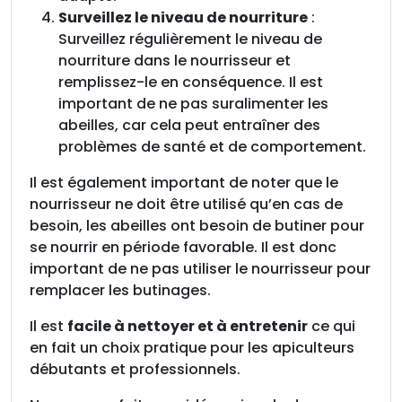
a
Surveillez le niveau de nourriture
:
n
Surveillez régulièrement le niveau de
t
nourriture dans le nourrisseur et
p
remplissez-le en conséquence. Il est
o
important de ne pas suralimenter les
u
abeilles, car cela peut entraîner des
r
problèmes de santé et de comportement.
h
a
Il est également important de noter que le
u
nourrisseur ne doit être utilisé qu’en cas de
s
besoin, les abeilles ont besoin de butiner pour
s
se nourrir en période favorable. Il est donc
e
important de ne pas utiliser le nourrisseur pour
à
remplacer les butinages.
c
Il est
facile à nettoyer et à entretenir
ce qui
r
en fait un choix pratique pour les apiculteurs
é
débutants et professionnels.
m
a