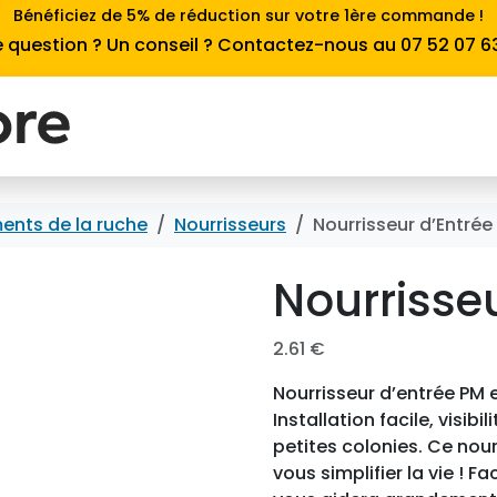
Bénéficiez de 5% de réduction sur votre 1ère commande !
 question ? Un conseil ? Contactez-nous au 07 52 07 6
ents de la ruche
Nourrisseurs
Nourrisseur d’Entrée
Nourrisse
2.61
€
Nourrisseur d’entrée PM e
Installation facile, visibi
petites colonies. Ce nou
vous simplifier la vie ! F