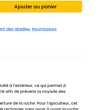
Ajouter au panier
nt des abeilles
,
Nourrisseurs
llé à l’extérieur, ce qui permet à
lité afin de prévenir la noyade des
ture de la ruche. Pour l’apiculteur, cet
e recharger sans avoir à ouvrir la ruche.