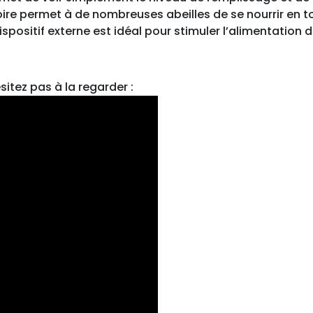
re permet à de nombreuses abeilles de se nourrir en to
u
spositif externe est idéal pour stimuler l’alimentation d
r
d
'
E
sitez pas à la regarder :
n
t
r
é
e
P
M