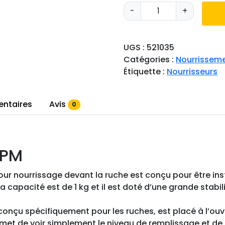
q
-
+
u
a
n
UGS :
521035
t
Catégories :
Nourrisseme
i
Étiquette :
Nourrisseurs
t
é
d
entaires
Avis
0
e
N
o
 PM
u
r
our nourrissage devant la ruche est conçu pour être insta
r
 Sa capacité est de 1 kg et il est doté d’une grande stabi
i
s
conçu spécifiquement pour les ruches, est placé à l’ouver
s
rmet de voir simplement le niveau de remplissage et de l
e