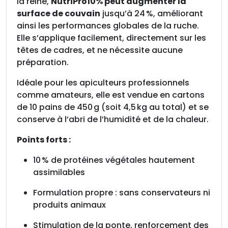
la reine,
NutriPro10% peut augmenter la
0
surface de couvain
jusqu’à 24 %, améliorant
k
ainsi les performances globales de la ruche.
g
Elle s’applique facilement, directement sur les
têtes de cadres, et ne nécessite aucune
préparation.
Idéale pour les apiculteurs professionnels
comme amateurs, elle est vendue en cartons
de 10 pains de 450 g (soit 4,5 kg au total) et se
conserve à l’abri de l’humidité et de la chaleur.
Points forts :
10 % de protéines végétales hautement
assimilables
Formulation propre : sans conservateurs ni
produits animaux
Stimulation de la ponte, renforcement des