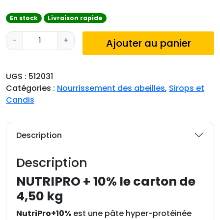
En stock
Livraison rapide
q
-
+
Ajouter au panier
u
a
n
UGS :
512031
t
Catégories :
Nourrissement des abeilles
,
Sirops et
i
Candis
t
é
d
Description
e
N
Description
u
t
NUTRIPRO + 10% le carton de
r
4,50 kg
i
P
NutriPro+10%
est une pâte hyper-protéinée