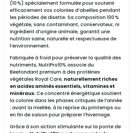
r
(10 %) spécialement formulée pour soutenir
o
efficacement vos colonies d’abeilles pendant
+
les périodes de disette. Sa composition 100 %
1
végétale, sans contaminant, conservateur, ni
0
ingrédient d’origine animale, garantit une
%
nutrition saine, naturelle et respectueuse de
l
l’environnement.
e
Fabriquée à froid pour préserver la qualité des
c
nutriments, NutriPro10% associe du
a
Beefondant premium à des protéines
r
végétales Royal Care,
naturellement riches
t
en acides aminés essentiels, vitamines et
o
minéraux.
Ce concentré énergétique soutient
n
la colonie dans les phases critiques de l’année
d
: avant la miellée, à la reprise du printemps ou
e
en fin de saison pour préparer l’hivernage.
4
,
Grâce à son action stimulante sur la ponte de
5