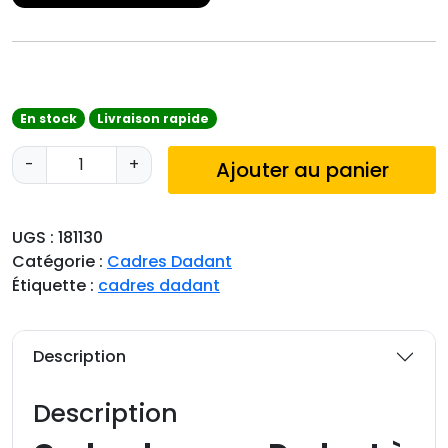
En stock
Livraison rapide
q
-
+
Ajouter au panier
u
a
n
UGS :
181130
t
Catégorie :
Cadres Dadant
i
Étiquette :
cadres dadant
t
é
d
Description
e
C
Description
a
d