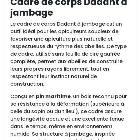
Cadre de corps Dadant à
r
jambage
e
d
Le cadre de corps Dadant à jambage est un
e
outil idéal pour les apiculteurs soucieux de
c
favoriser une apiculture plus naturelle et
o
respectueuse du rythme des abeilles. Ce type
r
de cadre, utilisé sans feuille de cire gaufrée
p
complète, permet aux abeilles de construire
s
leurs propres rayons librement, tout en
D
respectant leur instinct naturel de
a
construction.
d
a
Conçu en
pin maritime
, un bois reconnu pour
n
sa résistance à la déformation (supérieure à
t
celle du sapin ou du tilleul), ce cadre assure
à
une longévité accrue et une excellente tenue
j
dans le temps, même en environnement
a
humide. Sa structure à jambage, inspirée