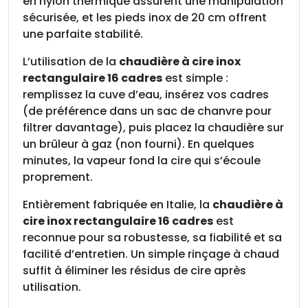
en nylon thermique assurent une manipulation
a
sécurisée, et les pieds inox de 20 cm offrent
i
une parfaite stabilité.
r
e
L’utilisation de la
chaudière à cire inox
1
rectangulaire 16 cadres
est simple :
6
remplissez la cuve d’eau, insérez vos cadres
c
(de préférence dans un sac de chanvre pour
a
filtrer davantage), puis placez la chaudière sur
d
un brûleur à gaz (non fourni). En quelques
r
minutes, la vapeur fond la cire qui s’écoule
e
proprement.
s
Entièrement fabriquée en Italie, la
chaudière à
cire inox rectangulaire 16 cadres
est
reconnue pour sa robustesse, sa fiabilité et sa
facilité d’entretien. Un simple rinçage à chaud
suffit à éliminer les résidus de cire après
utilisation.