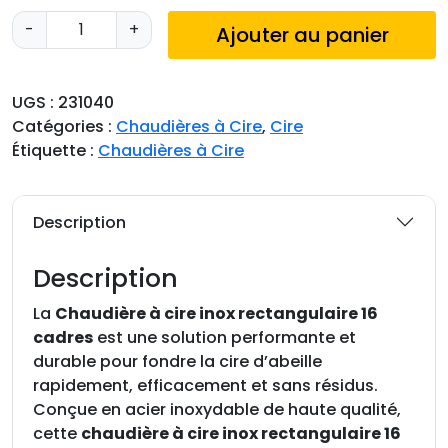
q
-
+
Ajouter au panier
u
a
n
UGS :
231040
t
Catégories :
Chaudières à Cire
,
Cire
i
Étiquette :
Chaudières à Cire
t
é
d
Description
e
C
Description
h
a
La
Chaudière à cire inox rectangulaire 16
u
cadres
est une solution performante et
d
durable pour fondre la cire d’abeille
i
rapidement, efficacement et sans résidus.
è
Conçue en acier inoxydable de haute qualité,
r
cette
chaudière à cire inox rectangulaire 16