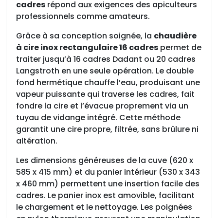
e
cadres
répond aux exigences des apiculteurs
à
professionnels comme amateurs.
c
Grâce à sa conception soignée, la
chaudière
i
à cire inox rectangulaire 16 cadres
permet de
r
traiter jusqu’à 16 cadres Dadant ou 20 cadres
e
Langstroth en une seule opération. Le double
i
fond hermétique chauffe l’eau, produisant une
n
vapeur puissante qui traverse les cadres, fait
o
fondre la cire et l’évacue proprement via un
x
tuyau de vidange intégré. Cette méthode
r
garantit une cire propre, filtrée, sans brûlure ni
e
altération.
c
t
Les dimensions généreuses de la cuve (620 x
a
585 x 415 mm) et du panier intérieur (530 x 343
n
x 460 mm) permettent une insertion facile des
g
cadres. Le panier inox est amovible, facilitant
u
le chargement et le nettoyage. Les poignées
l