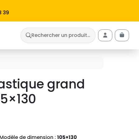
3 39
Rechercher un produit…
Cart
Account
lastique grand
05×130
 Modèle de dimension :
105×130