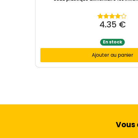
4.35
€
Note
4.00
sur
5
En stock
Ajouter au panier
Vous 