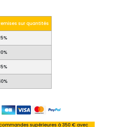
Remises sur quantités
25%
30%
35%
40%
 commandes supérieures à 350 € avec