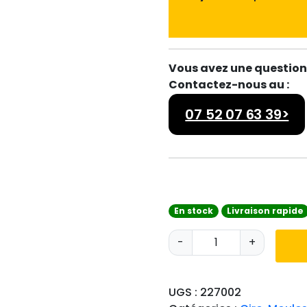
Vous avez une question 
Contactez-nous au :
07 52 07 63 39>
En stock
Livraison rapide
q
-
+
u
a
n
UGS :
227002
t