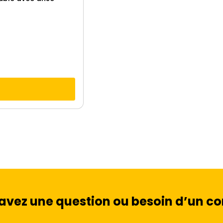
3
0
avez une question ou besoin d’un con