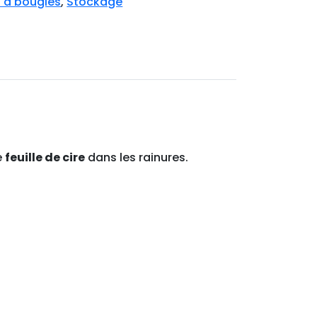
 à bougies
,
Stockage
e
feuille de cire
dans les rainures.