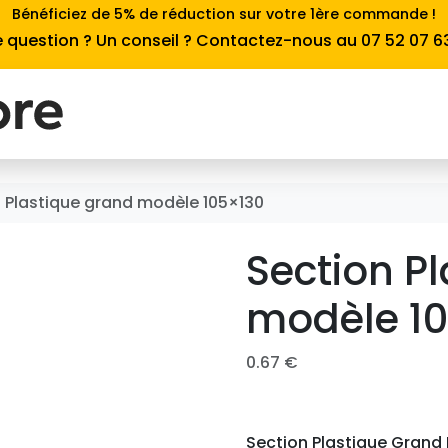
Bénéficiez de 5% de réduction sur votre 1ère commande !
 question ? Un conseil ? Contactez-nous au 07 52 07 6
 Plastique grand modèle 105×130
Section P
modèle 1
0.67
€
Section Plastique Grand