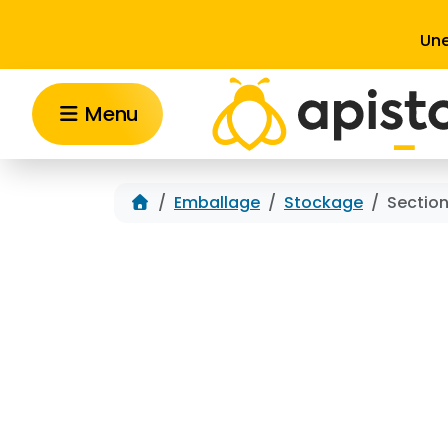
Aller au contenu
Une
Menu
Accueil
Emballage
Stockage
Section