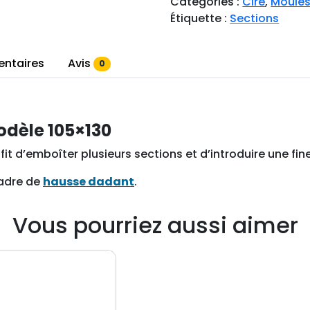
Catégories :
Cire
,
Moules
i
Étiquette :
Sections
t
é
d
entaires
Avis
0
e
S
e
odèle 105×130
c
t
uffit d’emboîter plusieurs sections et d’introduire une fin
i
o
cadre de
hausse dadant
.
n
P
Vous pourriez aussi aimer
l
a
s
t
i