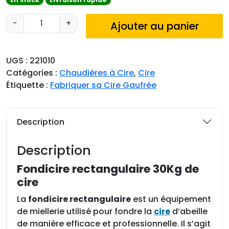
q
-
+
Ajouter au panier
u
a
n
UGS :
221010
t
Catégories :
Chaudières à Cire
,
Cire
i
Étiquette :
Fabriquer sa Cire Gaufrée
t
é
d
Description
e
F
Description
o
n
Fondicire rectangulaire 30Kg de
d
cire
i
La
fondicire rectangulaire
est un équipement
c
de miellerie utilisé pour fondre la
cire
d’abeille
i
de manière efficace et professionnelle. Il s’agit
r