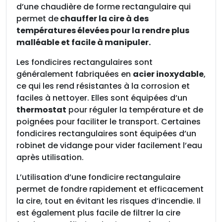
d’une chaudière de forme rectangulaire qui
e
permet de
chauffer la cire à des
r
températures élevées pour la rendre plus
e
malléable et facile à manipuler.
c
t
Les fondicires rectangulaires sont
a
généralement fabriquées en
acier inoxydable
,
n
ce qui les rend résistantes à la corrosion et
g
faciles à nettoyer. Elles sont équipées d’un
u
thermostat
pour réguler la température et de
l
poignées pour faciliter le transport. Certaines
a
fondicires rectangulaires sont équipées d’un
i
robinet de vidange pour vider facilement l’eau
r
après utilisation.
e
3
L’utilisation d’une fondicire rectangulaire
0
permet de fondre rapidement et efficacement
K
la cire, tout en évitant les risques d’incendie. Il
g
est également plus facile de filtrer la cire