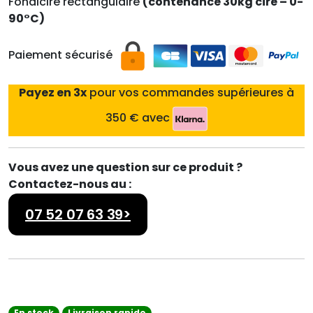
Fondicire rectangulaire
(contenance 30kg cire – 0-
90°C)
Paiement sécurisé
Payez en 3x
pour vos commandes supérieures à
350 € avec
Vous avez une question sur ce produit ?
Contactez-nous au :
07 52 07 63 39>
En stock
Livraison rapide