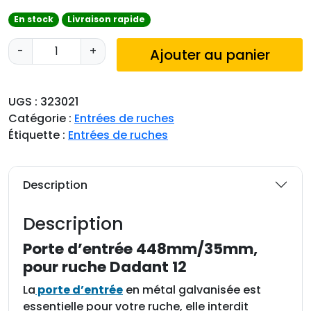
En stock
Livraison rapide
q
-
+
Ajouter au panier
u
a
n
UGS :
323021
t
Catégorie :
Entrées de ruches
i
Étiquette :
Entrées de ruches
t
é
d
Description
e
P
Description
o
r
Porte d’entrée 448mm/35mm,
t
pour ruche Dadant 12
e
La
porte d’entrée
en métal galvanisée est
d
essentielle pour votre ruche, elle interdit