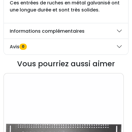
o
Ces entrées de ruches en métal galvanisé ont
u
une longue durée et sont très solides.
r
r
Informations complémentaires
u
c
h
Avis
0
e
D
Vous pourriez aussi aimer
a
d
a
n
t
1
2