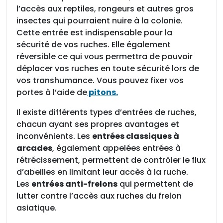
'
l’accès aux reptiles, rongeurs et autres gros
e
insectes qui pourraient nuire à la colonie.
n
Cette entrée est indispensable pour la
t
sécurité de vos ruches. Elle également
r
réversible ce qui vous permettra de pouvoir
é
déplacer vos ruches en toute sécurité lors de
e
vos transhumance. Vous pouvez fixer vos
4
portes à l’aide de
pitons.
4
8
Il existe différents types d’entrées de ruches,
m
chacun ayant ses propres avantages et
m
inconvénients. Les
entrées classiques à
/
arcades
, également appelées entrées à
3
rétrécissement, permettent de contrôler le flux
5
d’abeilles en limitant leur accès à la ruche.
m
Les
entrées anti-frelons
qui permettent de
m
lutter contre l’accès aux ruches du frelon
,
asiatique.
p