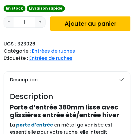
En stock
Livraison rapide
q
-
+
Ajouter au panier
u
a
n
UGS :
323026
t
Catégorie :
Entrées de ruches
i
Étiquette :
Entrées de ruches
t
é
d
Description
e
P
Description
o
r
Porte d’entrée 380mm lisse avec
t
glissières entrée été/entrée hiver
e
La
porte d’entrée
en métal galvanisée est
d
essentielle pour votre ruche, elle interdit