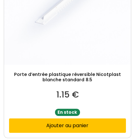
t
é
/
e
n
t
r
é
e
h
Porte d’entrée plastique réversible Nicotplast
blanche standard 8.5
i
v
1.15
€
e
r
En stock
Ajouter au panier