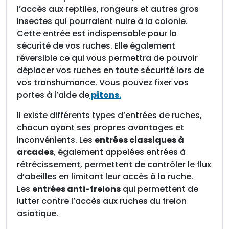
'
l’accès aux reptiles, rongeurs et autres gros
e
insectes qui pourraient nuire à la colonie.
n
Cette entrée est indispensable pour la
t
sécurité de vos ruches. Elle également
r
réversible ce qui vous permettra de pouvoir
é
déplacer vos ruches en toute sécurité lors de
e
vos transhumance. Vous pouvez fixer vos
3
portes à l’aide de
pitons.
8
0
Il existe différents types d’entrées de ruches,
m
chacun ayant ses propres avantages et
m
inconvénients. Les
entrées classiques à
l
arcades
, également appelées entrées à
i
rétrécissement, permettent de contrôler le flux
s
d’abeilles en limitant leur accès à la ruche.
s
Les
entrées anti-frelons
qui permettent de
e
lutter contre l’accès aux ruches du frelon
a
asiatique.
v