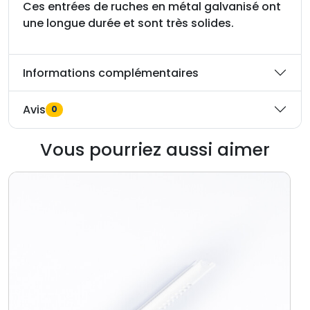
e
Ces entrées de ruches en métal galvanisé ont
c
une longue durée et sont très solides.
g
l
Informations complémentaires
i
s
s
Avis
0
i
è
Vous pourriez aussi aimer
r
e
s
e
n
t
r
é
e
é