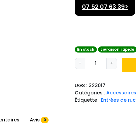
07 52 07 63 39>
En stock
Livraison rapide
q
-
+
u
a
n
UGS :
323017
t
Catégories :
Accessoires
i
Étiquette :
Entrées de ru
t
é
d
entaires
Avis
0
e
E