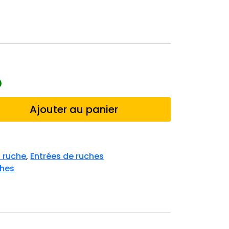
Ajouter au panier
 ruche
,
Entrées de ruches
ches