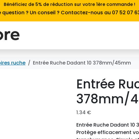
Bénéficiez de 5% de réduction sur votre 1ère commande !
 question ? Un conseil ? Contactez-nous au 07 52 07 6
ires ruche
Entrée Ruche Dadant 10 378mm/45mm
Entrée Ru
378mm/
1.34
€
Entrée Ruche Dadant 10 
Protège efficacement vot