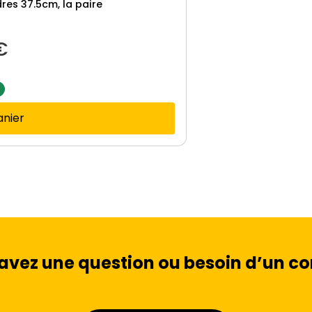
res 37.5cm, la paire
€
anier
avez une question ou besoin d’un con