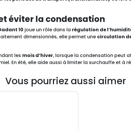
3
7
8
 et éviter la condensation
m
m
Dadant 10
joue un rôle dans la
régulation de l’humidit
/
aitement dimensionnés, elle permet une
circulation de
4
5
endant les
mois d’hiver
, lorsque la condensation peut aff
m
el. En été, elle aide aussi à limiter la surchauffe et à 
m
Vous pourriez aussi aimer