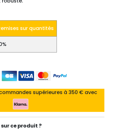
 robuste.
Remises sur quantités
10%
 commandes supérieures à 350 € avec
sur ce produit ?