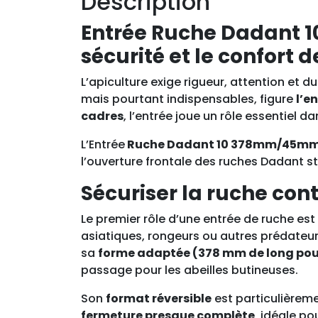
Description
Entrée Ruche Dadant 1
sécurité et le confort 
L’apiculture exige rigueur, attention et 
mais pourtant indispensables, figure
l’e
cadres
, l’entrée joue un rôle essentiel da
L’Entrée
Ruche Dadant 10 378mm/45m
l’ouverture frontale des ruches Dadant s
Sécuriser la ruche cont
Le premier rôle d’une entrée de ruche es
asiatiques, rongeurs ou autres prédateurs
sa
forme adaptée (378 mm de long pou
passage pour les abeilles butineuses.
Son
format réversible
est particulièreme
fermeture presque complète
, idéale po