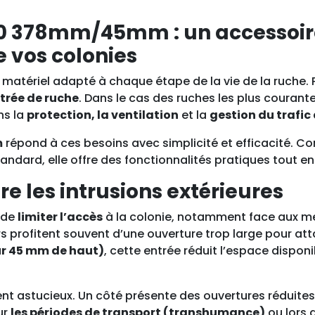
n
0 378mm/45mm : un accessoire 
t
r
de vos colonies
é
e
du matériel adapté à chaque étape de la vie de la ruche.
R
ntrée de ruche
. Dans le cas des ruches les plus courant
u
ns la
protection, la ventilation
et la
gestion du trafic 
c
m
répond à ces besoins avec simplicité et efficacité. C
h
tandard, elle offre des fonctionnalités pratiques tout 
e
D
re les intrusions extérieures
a
d
t de
limiter l’accès
à la colonie, notamment face aux me
a
 profitent souvent d’une ouverture trop large pour atta
n
r 45 mm de haut)
, cette entrée réduit l’espace dispon
t
1
nt astucieux. Un côté présente des ouvertures réduites
0
ur
les périodes de transport (transhumance)
ou lors 