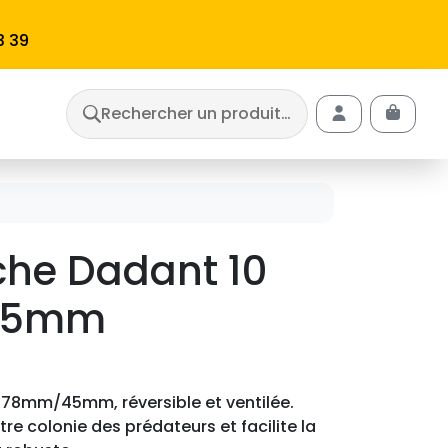
3 39
Rechercher un produit…
Cart
Account
che Dadant 10
45mm
378mm/45mm, réversible et ventilée.
re colonie des prédateurs et facilite la