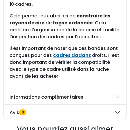
10 cadres.
m
e
Cela permet aux abeilles de
construire les
n
rayons de cire
de
façon ordonnée
. Cela
t
améliore l’organisation de la colonie et facilite
c
l’inspection des cadres par l’apiculteur.
r
é
Il est important de noter que ces bandes sont
m
conçues pour des
cadres dadant
droits. Il est
a
donc important de vérifier la compatibilité
i
avec le type de cadre utilisé dans la ruche
l
avant de les acheter.
l
è
Informations complémentaires
r
e
s
Avis
0
1
0
Vous pourriez aussi aimer