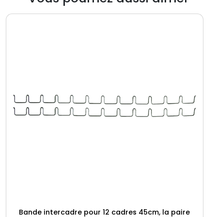
c
a
d
r
e
s
,
l
a
p
a
i
r
e
Bande intercadre pour 12 cadres 45cm, la paire