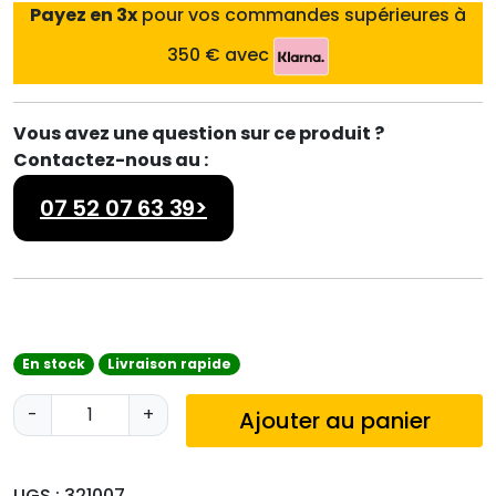
Payez en 3x
pour vos commandes supérieures à
350 € avec
Vous avez une question sur ce produit ?
Contactez-nous au :
07 52 07 63 39>
En stock
Livraison rapide
q
-
+
Ajouter au panier
u
a
n
UGS :
321007