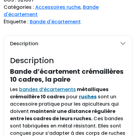
t
Catégories :
Accessoires ruche
,
Bande
i
d'écartement
t
Étiquette :
Bande d'écartement
é
d
e
Description
B
a
Description
n
d
Bande d’écartement crémaillères
e
10 cadres, la paire
d
Les
bandes d’écartements
métalliques
'
crémaillère 10 cadres
pour
ruches
sont un
é
accessoire pratique pour les apiculteurs qui
c
doivent
maintenir une distance régulière
a
entre les cadres de leurs ruches.
Ces bandes
r
sont fabriquées en métal résistant. Elles sont
t
conçues pour s’adapter à des corps de ruches
e