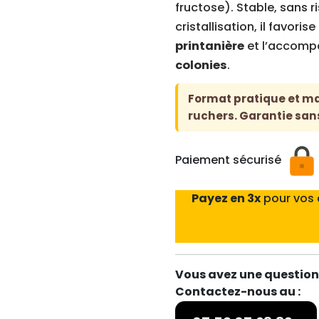
fructose). Stable, sans 
cristallisation, il favori
printanière
et l’accom
colonies
.
Format pratique et m
ruchers. Garantie san
Paiement sécurisé
Payez en 3x
pour vos
Vous avez une question 
Contactez-nous au :