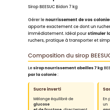
Sirop BEESUC Bidon 7 kg
Gérer le
nourrissement de vos colonie
apporte exactement ce dont un rucher
immédiatement. Idéal pour
stimuler l
ruchers, pratique à transporter et simple
Composition du sirop BEESU
Le
sirop nourrissement abeilles 7 kg
BEE
par la colonie
:
Sucre inverti
Sac
Mélange équilibré de
En 
glucose
un
et de fructose
, directement
app