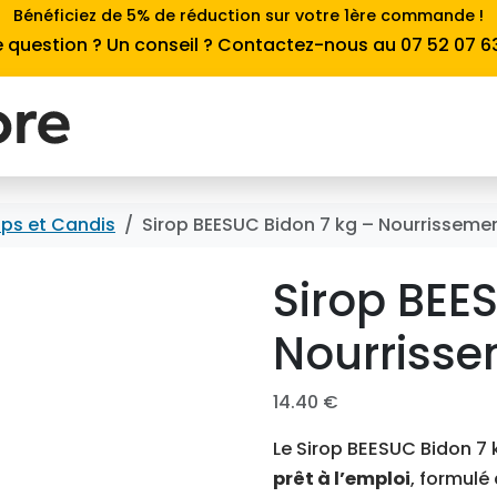
Bénéficiez de 5% de réduction sur votre 1ère commande !
 question ? Un conseil ? Contactez-nous au 07 52 07 6
ops et Candis
Sirop BEESUC Bidon 7 kg – Nourrissemen
Sirop BEE
Nourrisse
14.40
€
Le Sirop BEESUC Bidon 7 
prêt à l’emploi
, formulé