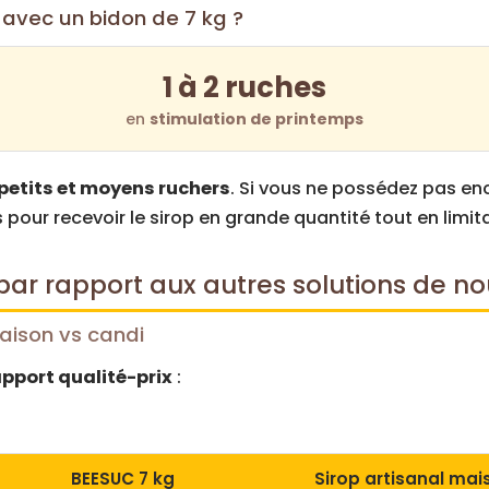
avec un bidon de 7 kg ?
e
s
1 à 2 ruches
en
stimulation de printemps
petits et moyens ruchers
. Si vous ne possédez pas en
pour recevoir le sirop en grande quantité tout en limit
ar rapport aux autres solutions de n
aison vs candi
apport qualité-prix
:
BEESUC 7 kg
Sirop artisanal mai