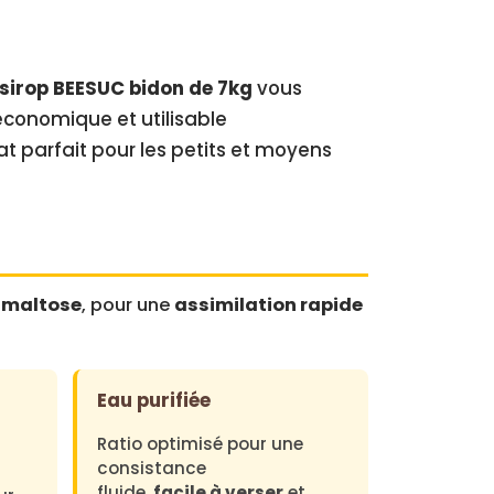
sirop BEESUC bidon de 7kg
vous
économique et utilisable
t parfait pour les petits et moyens
 maltose
, pour une
assimilation rapide
Eau purifiée
Ratio optimisé pour une
consistance
fluide,
facile à verser
et