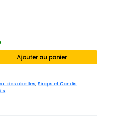
Ajouter au panier
nt des abeilles
,
Sirops et Candis
dis