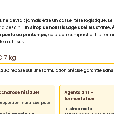
r
o
p
s
ne devrait jamais être un casse-tête logistique. Le
B
 a besoin : un
sirop de nourrissage abeilles
stable, 
E
a ponte au printemps
, ce bidon compact est le forma
E
 à utiliser.
S
U
C
C 7 kg
B
i
SUC repose sur une formulation précise garantie
sans
d
o
n
7
charose résiduel
Agents anti-
k
fermentation
proportion maîtrisée, pour
g
Le
sirop reste
–
ort énergétique