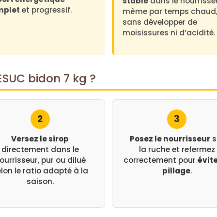
stable
dans le nourrisse
N
mplet
et progressif.
même par temps chaud
o
sans développer de
u
moisissures ni d’acidité.
r
r
i
s
ESUC bidon 7 kg ?
s
e
m
2
3
e
n
Versez le sirop
Posez le nourrisseur
s
t
directement dans le
la ruche et refermez
A
ourrisseur, pur ou dilué
correctement pour
évite
b
lon le ratio adapté à la
pillage
.
e
saison.
i
l
l