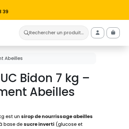
3 39
Rechercher un produit…
Cart
Account
t Abeilles
SUC Bidon 7 kg –
ment Abeilles
kg est un
sirop de nourrissage abeilles
 à base de
sucre inverti
(glucose et