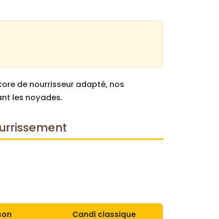
core de nourrisseur adapté, nos
ant les noyades.
ourrissement
son
Candi classique