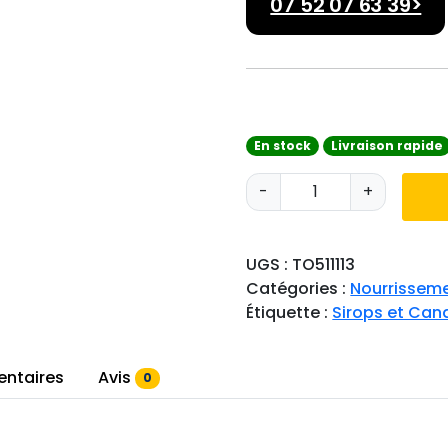
07 52 07 63 39>
En stock
Livraison rapide
q
-
+
u
a
n
UGS :
TO511113
t
Catégories :
Nourrisseme
i
Étiquette :
Sirops et Can
t
é
d
entaires
Avis
0
e
S
i