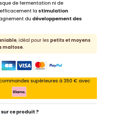
risque de fermentation ni de
se efficacement la
stimulation
pagnement du
développement des
aniable
, idéal pour les
petits et moyens
s maltose
.
 commandes supérieures à 350 € avec
sur ce produit ?