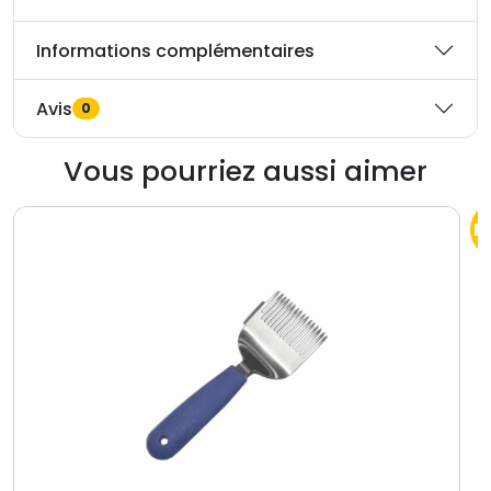
t
Informations complémentaires
e
s
d
Avis
0
r
o
Vous pourriez aussi aimer
i
t
P
e
s