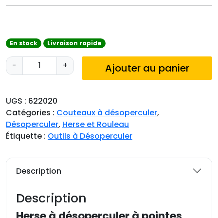
En stock
Livraison rapide
q
-
+
Ajouter au panier
u
a
n
UGS :
622020
t
Catégories :
Couteaux à désoperculer
,
i
Désoperculer
,
Herse et Rouleau
t
Étiquette :
Outils à Désoperculer
é
d
e
Description
H
e
Description
r
s
Herse à désoperculer à pointes