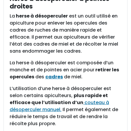
e
droites
à
La
herse à désoperculer
est un outil utilisé en
d
apiculture pour enlever les opercules des
é
cadres de ruches de manière rapide et
s
efficace. Il permet aux apiculteurs de vérifier
o
l’état des cadres de miel et de récolter le miel
p
sans endommager les cadres.
e
r
La herse à désoperculer est composée d’un
c
manche et de pointes en acier pour
retirer les
u
opercules
des
cadres
de miel.
l
e
L’utilisation d’une herse à désoperculer est
r
selon certains apiculteurs,
plus rapide et
à
efficace que l’utilisation d’un
couteau à
p
désoperculer manuel.
Il permet également de
o
réduire le temps de travail et de rendre la
i
récolte plus propre.
n