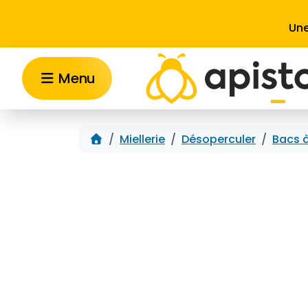
Aller au contenu
Une
Menu
Accueil
Miellerie
Désoperculer
Bacs 