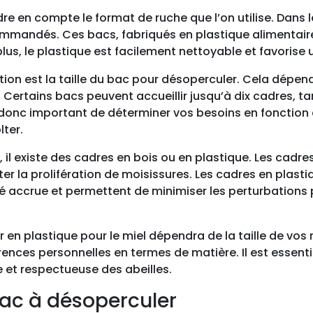
dre en compte le format de ruche que l’on utilise. Dans
mmandés. Ces bacs, fabriqués en plastique alimentair
plus, le plastique est facilement nettoyable et favorise
tion est la taille du bac pour désoperculer. Cela dép
 Certains bacs peuvent accueillir jusqu’à dix cadres, t
 donc important de déterminer vos besoins en fonction de
lter.
 il existe des cadres en bois ou en plastique. Les cadres
ter la prolifération de moisissures. Les cadres en plasti
ité accrue et permettent de minimiser les perturbations p
r en plastique pour le miel dépendra de la taille de vo
érences personnelles en termes de matière. Il est essen
e et respectueuse des abeilles.
bac à désoperculer