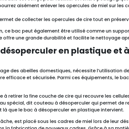
o
 pourrez aisément enlever les opercules de miel sur les
p
e
ermet de collecter les opercules de cire tout en préserva
r
n, ce bac peut également être utilisé comme un support
c
offre une grande durabilité et facilite le nettoyage ap
u
l
désoperculer en plastique et à 
e
r
P
levage des abeilles domestiques, nécessite l’utilisatio
e
ère efficace et sécurisée. Parmi ces équipements, le b
t
i
t
à retirer la fine couche de cire qui recouvre les cellul
m
au spécial, dit couteau à désoperculer qui permet de reti
o
 là que le bac à désoperculer en plastique intervient.
d
è
e, est placé sous les cadres de miel lors de leur désope
l
ans la fabrication de nouveaux cadres. Grâce à sa matiè