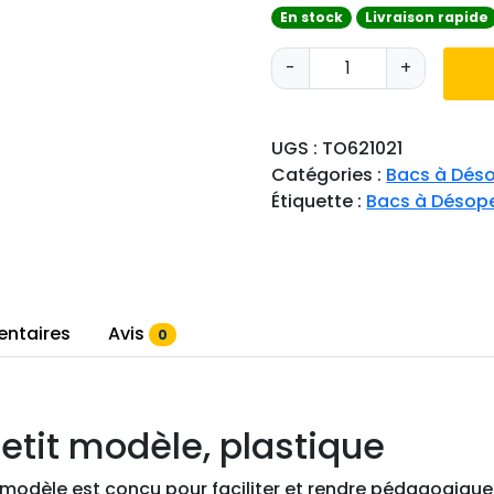
En stock
Livraison rapide
q
-
+
u
a
n
UGS :
TO621021
t
Catégories :
Bacs à Déso
i
Étiquette :
Bacs à Désope
t
é
d
e
B
entaires
Avis
0
a
c
à
d
etit modèle, plastique
é
s
t modèle est conçu pour faciliter et rendre pédagogiqu