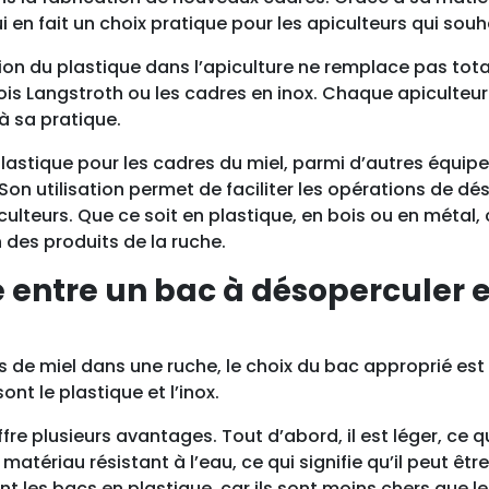
e
ui en fait un choix pratique pour les apiculteurs qui sou
,
sation du plastique dans l’apiculture ne remplace pas to
p
bois Langstroth ou les cadres en inox. Chaque apiculteur 
l
à sa pratique.
a
s
lastique pour les cadres du miel, parmi d’autres équipe
t
 Son utilisation permet de faciliter les opérations de dé
i
ulteurs. Que ce soit en plastique, en bois ou en métal
q
n des produits de la ruche.
u
e entre un bac à désoperculer e
e
res de miel dans une ruche, le choix du bac approprié e
nt le plastique et l’inox.
e plusieurs avantages. Tout d’abord, il est léger, ce qu
matériau résistant à l’eau, ce qui signifie qu’il peut êtr
 les bacs en plastique, car ils sont moins chers que l