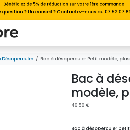
Bénéficiez de 5% de réduction sur votre 1ère commande !
 question ? Un conseil ? Contactez-nous au 07 52 07 6
à Désoperculer
Bac à désoperculer Petit modèle, plas
Bac à déso
modèle, p
49.50
€
Bac à désoperculer peti