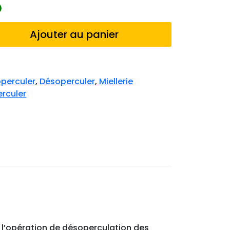
Ajouter au panier
perculer
,
Désoperculer
,
Miellerie
rculer
e l’opération de désoperculation des