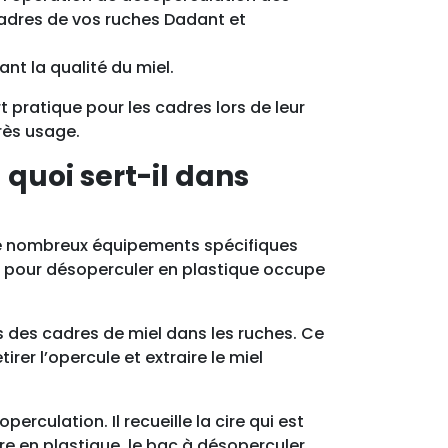
 cadres de vos ruches Dadant et
nt la qualité du miel.
 pratique pour les cadres lors de leur
rès usage.
quoi sert-il dans
n de nombreux équipements spécifiques
ac pour désoperculer en plastique occupe
es des cadres de miel dans les ruches. Ce
rer l’opercule et extraire le miel
rculation. Il recueille la cire qui est
re en plastique, le bac à désoperculer