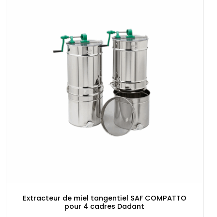
e
t
é
Extracteur de miel tangentiel SAF COMPATTO
pour 4 cadres Dadant