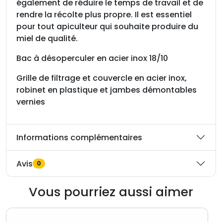
également de réduire le temps de travail et de
e
rendre la récolte plus propre. Il est essentiel
r
pour tout apiculteur qui souhaite produire du
e
miel de qualité.
n
I
Bac à désoperculer en acier inox 18/10
n
o
Grille de filtrage et couvercle en acier inox,
x
robinet en plastique et jambes démontables
S
vernies
A
F
Informations complémentaires
5
0
c
Avis
0
m
,
Vous pourriez aussi aimer
f
i
l