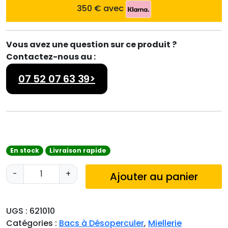
350 € avec
Vous avez une question sur ce produit ?
Contactez-nous au :
07 52 07 63 39>
En stock
Livraison rapide
q
-
+
Ajouter au panier
u
a
n
UGS :
621010
t
Catégories :
Bacs à Désoperculer
,
Miellerie