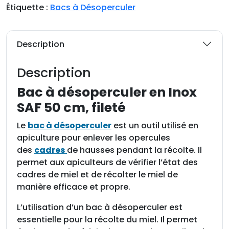
i
Étiquette :
Bacs à Désoperculer
t
é
d
Description
e
B
Description
a
c
Bac à désoperculer en Inox
à
SAF 50 cm, fileté
d
é
Le
bac à désoperculer
est un outil utilisé en
s
apiculture pour enlever les opercules
o
des
cadres
de hausses pendant la récolte. Il
p
permet aux apiculteurs de vérifier l’état des
e
cadres de miel et de récolter le miel de
r
manière efficace et propre.
c
L’utilisation d’un bac à désoperculer est
u
essentielle pour la récolte du miel. Il permet
l