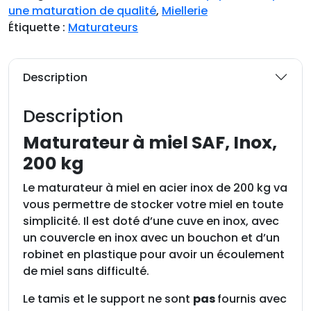
i
une maturation de qualité
,
Miellerie
t
Étiquette :
Maturateurs
é
d
e
Description
M
a
Description
t
u
Maturateur à miel SAF, Inox,
r
200 kg
a
t
Le maturateur à miel en acier inox de 200 kg va
e
vous permettre de stocker votre miel en toute
u
simplicité. Il est doté d’une cuve en inox, avec
r
un couvercle en inox avec un bouchon et d’un
à
robinet en plastique pour avoir un écoulement
m
de miel sans difficulté.
i
Le tamis et le support ne sont
pas
fournis avec
e