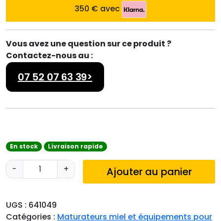
350 € avec
Vous avez une question sur ce produit ?
Contactez-nous au :
07 52 07 63 39>
En stock
Livraison rapide
q
-
+
Ajouter au panier
u
a
n
UGS :
641049
t
Catégories :
Maturateurs miel et équipements pour