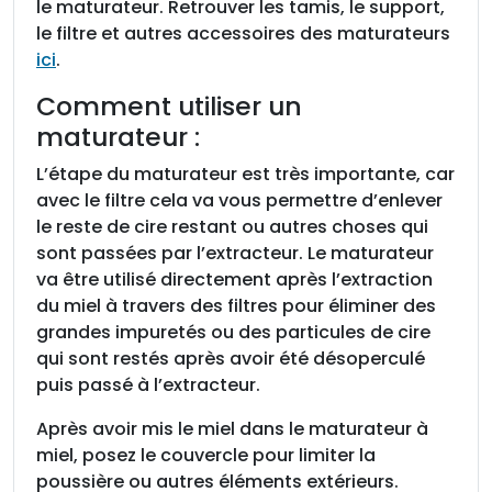
le maturateur. Retrouver les tamis, le support,
l
le filtre et autres accessoires des maturateurs
S
ici
.
A
F
Comment utiliser un
,
maturateur :
I
n
L’étape du maturateur est très importante, car
o
avec le filtre cela va vous permettre d’enlever
x
le reste de cire restant ou autres choses qui
,
sont passées par l’extracteur. Le maturateur
2
va être utilisé directement après l’extraction
0
du miel à travers des filtres pour éliminer des
0
grandes impuretés ou des particules de cire
k
qui sont restés après avoir été désoperculé
g
puis passé à l’extracteur.
Après avoir mis le miel dans le maturateur à
miel, posez le couvercle pour limiter la
poussière ou autres éléments extérieurs.