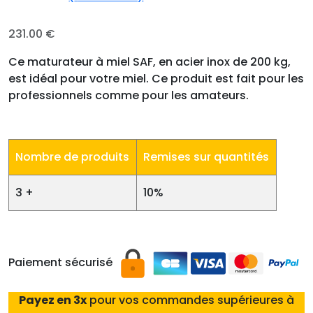
Noté
1
5.00
sur 5 basé
sur
231.00
€
notation
client
Ce maturateur à miel SAF, en acier inox de 200 kg,
est idéal pour votre miel. Ce produit est fait pour les
professionnels comme pour les amateurs.
Nombre de produits
Remises sur quantités
3 +
10%
Paiement sécurisé
Payez en 3x
pour vos commandes supérieures à