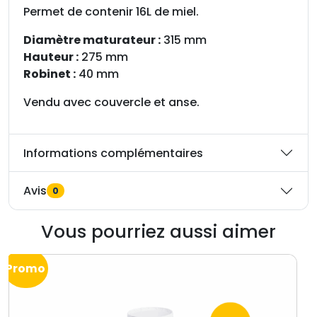
t
Permet de contenir 16L de miel.
e
Diamètre maturateur :
315 mm
u
Hauteur :
275 mm
r
Robinet :
40 mm
à
m
Vendu avec couvercle et anse.
i
e
l
Informations complémentaires
e
n
Avis
0
p
l
Vous pourriez aussi aimer
a
s
t
Promo
i
q