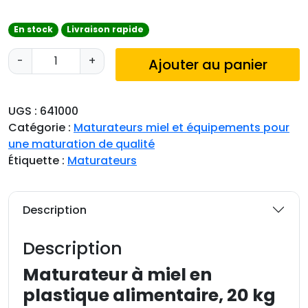
En stock
Livraison rapide
q
-
+
Ajouter au panier
u
a
n
UGS :
641000
t
Catégorie :
Maturateurs miel et équipements pour
i
une maturation de qualité
t
Étiquette :
Maturateurs
é
d
e
Description
M
a
Description
t
u
Maturateur à miel en
r
plastique alimentaire, 20 kg
a