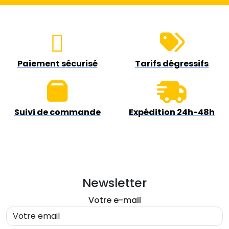
9
:
.
3
7
Paiement sécurisé
Tarifs dégressifs
3
0
.
0
€
Suivi de commande
Expédition 24h-48h
0
.
€
Newsletter
.
Votre e-mail