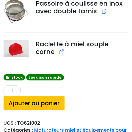
Passoire à coulisse en inox
avec double tamis
Raclette à miel souple
corne
En stock
Livraison rapide
q
u
Ajouter au panier
a
n
t
UGS :
TO621002
i
Catégories :
Maturateurs miel et équipements pour
t