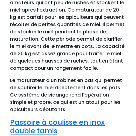
p
amateurs qui ont peu de ruches et stockent le
l
miel après l’extraction. Ce maturateur de 20
a
kg est parfait pour les apiculteurs qui peuvent
s
récolter de petites quantités de miel. Il permet
t
de stocker le miel pendant la phase de
i
maturation. Cette période permet de clarifier
q
le miel avant de le mettre en pots. La capacité
u
de 20 kg est assez grande pour traiter le miel
e
de quelques hausses de ruches, tout en étant
2
compact pour un rangement facile.
0
Le maturateur a un robinet en bas qui permet
k
de soutirer le miel directement dans les pots.
g
Ce système de vidange rend l’opération
simple et propre, ce qui est un atout pour les
apiculteurs débutants.
Passoire à coulisse en inox
double tamis