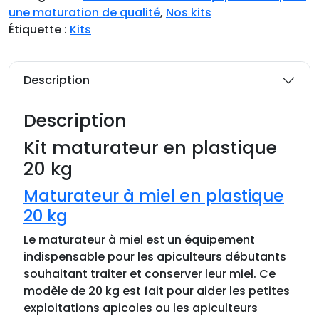
une maturation de qualité
,
Nos kits
é
Étiquette :
Kits
d
e
K
Description
i
t
Description
m
a
Kit maturateur en plastique
t
20 kg
u
r
Maturateur à miel en plastique
a
20 kg
t
e
Le maturateur à miel est un équipement
u
indispensable pour les apiculteurs débutants
r
souhaitant traiter et conserver leur miel. Ce
e
modèle de 20 kg est fait pour aider les petites
n
exploitations apicoles ou les apiculteurs