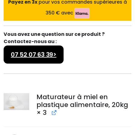
Payez en 3x
pour vos commandes supérieures à
a
l
l
e
350 € avec
é
s
t
t
a
Vous avez une question sur ce produit ?
i
:
Contactez-nous au :
t
7
4
07 52 07 63 39>
:
.
8
9
8
0
.
3
€
Maturateur à miel en
0
.
plastique alimentaire, 20kg
€
× 3
.