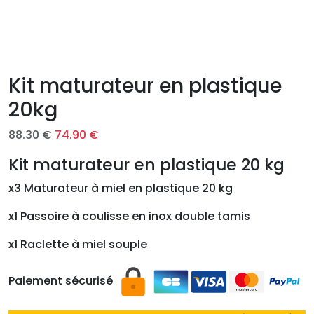
Kit maturateur en plastique
20kg
L
L
88.30
€
74.90
€
e
e
Kit maturateur en plastique 20 kg
p
p
r
r
x3 Maturateur à miel en plastique 20 kg
i
i
x1 Passoire à coulisse en inox double tamis
x
x
i
a
x1 Raclette à miel souple
n
c
i
t
Paiement sécurisé
t
u
i
e